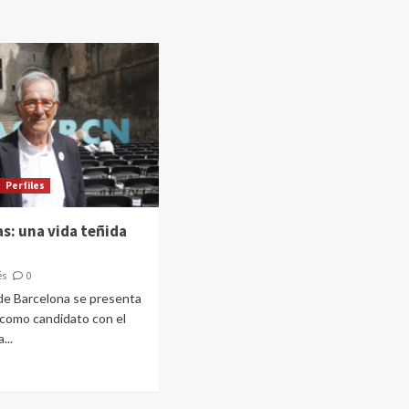
Perfiles
as: una vida teñida
és
0
 de Barcelona se presenta
 como candidato con el
...