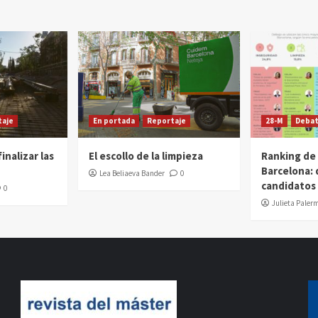
taje
En portada
Reportaje
28-M
Deba
inalizar las
El escollo de la limpieza
Ranking de
Barcelona: 
Lea Beliaeva Bander
0
candidatos
0
Julieta Paler