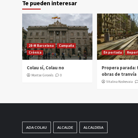
Te pueden interesar
28-M Barcelona
Campaña
Crónica
En portada
Repor
Colau sí, Colau no
Propera parada: f
obras de tranvía
Montse Gironés
0
Vitalina Koshevaia
ADA COLAU
ALCALDE
ALCALDESA