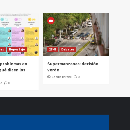
tes
Reportaje
28-M
Debates
 problemas en
Supermanzanas: decisión
qué dicen los
verde
Camila Beraldi
0
mo
0