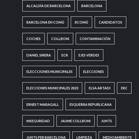
ALCALDÍA DE BARCELONA
BARCELONA
BARCELONA EN COMÚ
BCOMÚ
CANDIDATOS
COCHES
COLLBONI
CONTAMINACIÓN
DANIEL SIRERA
ECR
EJES VERDES
ELECCCIONES MUNICIPALES
ELECCIONES
ELECCIONES MUNICIPALES 2023
ELSA ARTADI
ERC
ERNEST MARAGALL
ESQUERRA REPUBLICANA
INSEGURIDAD
JAUME COLLBONI
JUNTS
JUNTS PER BARCELONA
LIMPIEZA
MEDIOAMBIENTE