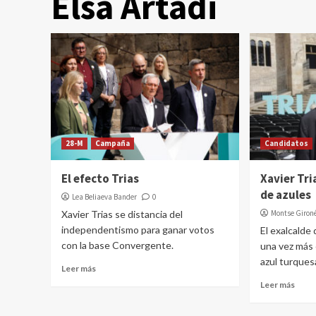
Elsa Artadi
28-M
Campaña
Candidatos
El efecto Trias
Xavier Tri
de azules
Lea Beliaeva Bander
0
Xavier Trias se distancia del
Montse Giron
independentismo para ganar votos
El exalcalde
con la base Convergente.
una vez más
azul turquesa
Leer más
Leer más