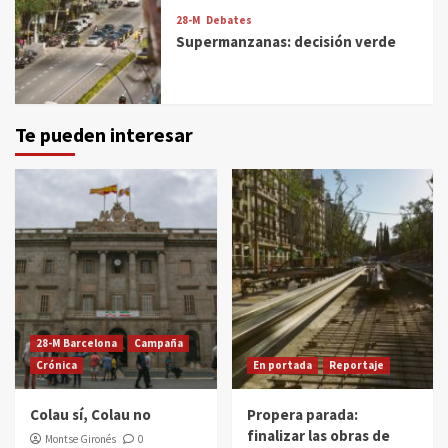
28-M
Debates
Supermanzanas: decisión verde
Te pueden interesar
28-M Barcelona
Campaña
Crónica
En portada
Reportaje
Colau sí, Colau no
Propera parada:
finalizar las obras de
Montse Gironés
0