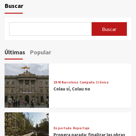
Buscar
Buscar
Últimas
Popular
28-M Barcelona
Campaña
Crónica
Colau sí, Colau no
En portada
Reportaje
Propera parada: finalizar las obras