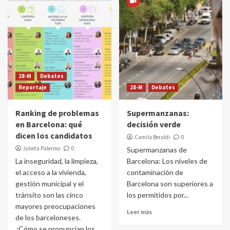
28-M
Debates
Reportaje
28-M
Debates
Ranking de problemas
Supermanzanas:
en Barcelona: qué
decisión verde
dicen los candidatos
Camila Beraldi
0
Julieta Palermo
0
Supermanzanas de
La inseguridad, la limpieza,
Barcelona: Los niveles de
el acceso a la vivienda,
contaminación de
gestión municipal y el
Barcelona son superiores a
tránsito son las cinco
los permitidos por...
mayores preocupaciones
Leer más
de los barceloneses.
¿Cómo se pronuncian los