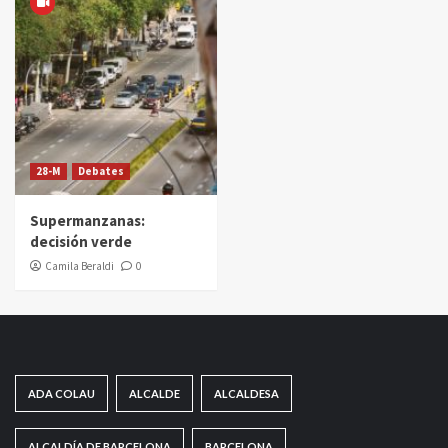
28-M
Debates
Supermanzanas:
decisión verde
Camila Beraldi
0
ADA COLAU
ALCALDE
ALCALDESA
ALCALDÍA DE BARCELONA
BARCELONA