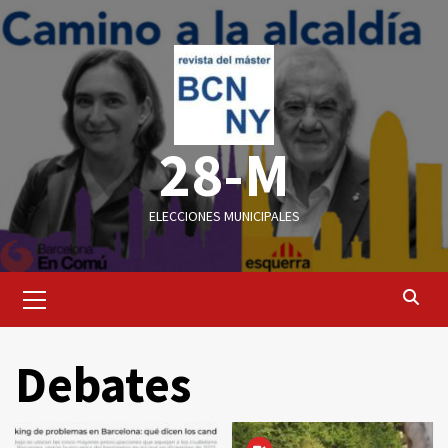
Saltar
al
contenido
28-M
ELECCIONES MUNICIPALES
Menú
primario
Debates