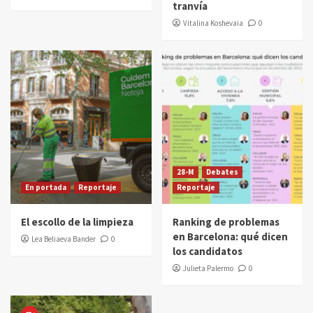
tranvía
Vitalina Koshevaia
0
28-M
Debates
En portada
Reportaje
Reportaje
El escollo de la limpieza
Ranking de problemas
en Barcelona: qué dicen
Lea Beliaeva Bander
0
los candidatos
Julieta Palermo
0