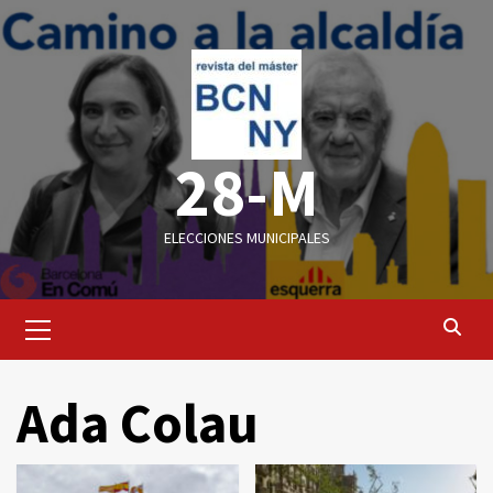
Saltar
al
contenido
28-M
ELECCIONES MUNICIPALES
Menú
primario
Ada Colau