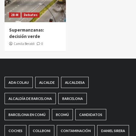
28-M
Debates
Supermanzanas:
decisión verde
Camila Beraldi
0
ADA COLAU
ALCALDE
ALCALDESA
ALCALDÍA DE BARCELONA
BARCELONA
BARCELONA EN COMÚ
BCOMÚ
CANDIDATOS
COCHES
COLLBONI
CONTAMINACIÓN
DANIEL SIRERA