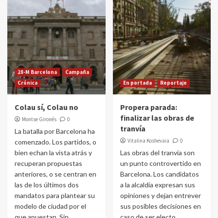
28-M Barcelona
Campaña
Crónica
En portada
Reportaje
Colau sí, Colau no
Propera parada:
finalizar las obras de
Montse Gironés
0
tranvía
La batalla por Barcelona ha
Vitalina Koshevaia
0
comenzado. Los partidos, o
bien echan la vista atrás y
Las obras del tranvía son
recuperan propuestas
un punto controvertido en
anteriores, o se centran en
Barcelona. Los candidatos
las de los últimos dos
a la alcaldía expresan sus
mandatos para plantear su
opiniones y dejan entrever
modelo de ciudad por el
sus posibles decisiones en
que apuestan. Sin
caso de ser electo.