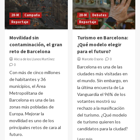
28-M
Campaña
28-M
Debates
Reportaje
Reportaje
Movilidad sin
Turismo en Barcelona:
contaminación, el gran
¿Qué modelo elegir
reto de Barcelona
para el futuro?
Alicia de los Llanos Martínez
Marcelo Osorio
0
0
Barcelona es una de las
Con más de cinco millones
ciudades más visitadas en
de habitantes y 36
el mundo. Sin embargo, en
municipios, el Área
la última encuesta de La
Metropolitana de
Vanguardia el 96% de los
Barcelona es una de las
votantes mostró su
zonas más pobladas de
rechazo a la masificación
Europa. Mejorar la
del turismo. ¿Qué modelo
movilidad es uno de los
de turismo quieren los
principales retos de cara al
candidatos para la ciudad?
futuro.
Leer más