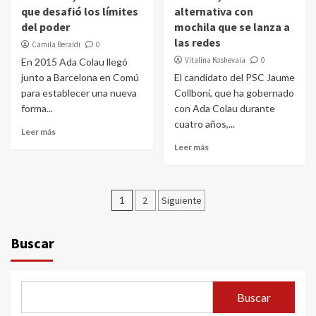
que desafió los límites
alternativa con
del poder
mochila que se lanza a
las redes
Camila Beraldi
0
Vitalina Koshevaia
0
En 2015 Ada Colau llegó
junto a Barcelona en Comú
El candidato del PSC Jaume
para establecer una nueva
Collboni, que ha gobernado
forma...
con Ada Colau durante
cuatro años,...
Leer más
Leer más
Paginación
1
2
Siguiente
de
entradas
Buscar
Buscar