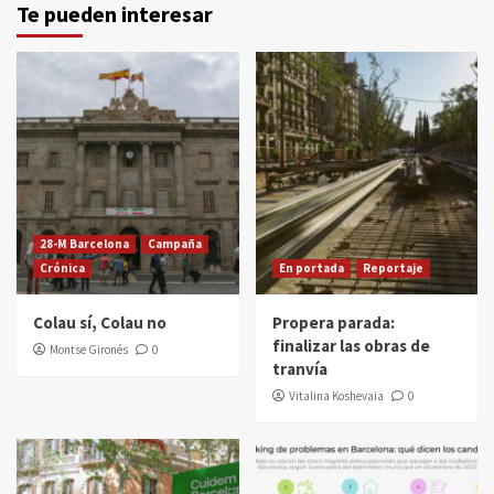
Te pueden interesar
28-M Barcelona
Campaña
Crónica
En portada
Reportaje
Colau sí, Colau no
Propera parada:
finalizar las obras de
Montse Gironés
0
tranvía
Vitalina Koshevaia
0