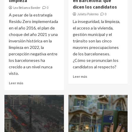
limpieza
en Barcelona: qué
dicen los candidatos
Lea Beliaeva Bander
0
Julieta Palermo
0
A pesar de la estrategia
Residu Zero implementada
La inseguridad, la limpieza,
en el año 2016, el plan de
el acceso a la vivienda,
choque del año 2021 y una
gestión municipal y el
inversión histórica en la
tránsito son las cinco
limpieza en 2022, la
mayores preocupaciones
percepción negativa entre
de los barceloneses.
los barceloneses ha
¿Cómo se pronuncian los
crecido a un nivel nunca
candidatos al respecto?
visto.
Leer más
Leer más