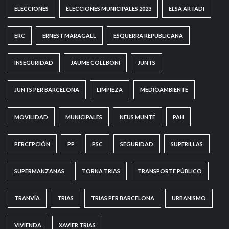
ELECCIONES
ELECCIONES MUNICIPALES 2023
ELSA ARTADI
ERC
ERNEST MARAGALL
ESQUERRA REPUBLICANA
INSEGURIDAD
JAUME COLLBONI
JUNTS
JUNTS PER BARCELONA
LIMPIEZA
MEDIOAMBIENTE
MOVILIDAD
MUNICIPALES
NEUS MUNTÉ
PAH
PERCEPCIÓN
PP
PSC
SEGURIDAD
SUPERILLAS
SUPERMANZANAS
TORNA TRIAS
TRANSPORTE PÚBLICO
TRANVÍA
TRIAS
TRIAS PER BARCELONA
URBANISMO
VIVIENDA
XAVIER TRIAS