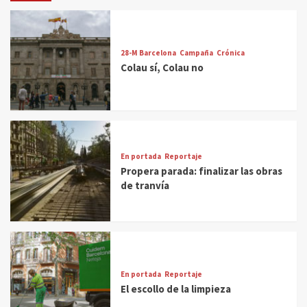
28-M Barcelona
Campaña
Crónica
Colau sí, Colau no
En portada
Reportaje
Propera parada: finalizar las obras
de tranvía
En portada
Reportaje
El escollo de la limpieza