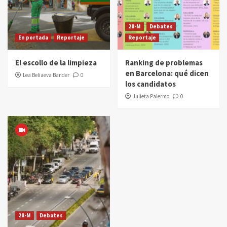
28-M
Debates
En portada
Reportaje
Reportaje
El escollo de la limpieza
Ranking de problemas
en Barcelona: qué dicen
Lea Beliaeva Bander
0
los candidatos
Julieta Palermo
0
28-M
Debates