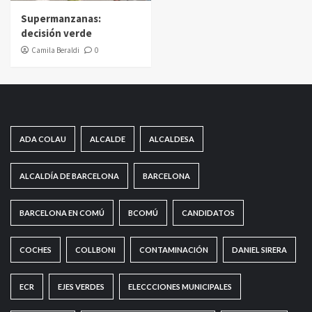
Supermanzanas:
decisión verde
Camila Beraldi
0
ADA COLAU
ALCALDE
ALCALDESA
ALCALDÍA DE BARCELONA
BARCELONA
BARCELONA EN COMÚ
BCOMÚ
CANDIDATOS
COCHES
COLLBONI
CONTAMINACIÓN
DANIEL SIRERA
ECR
EJES VERDES
ELECCCIONES MUNICIPALES