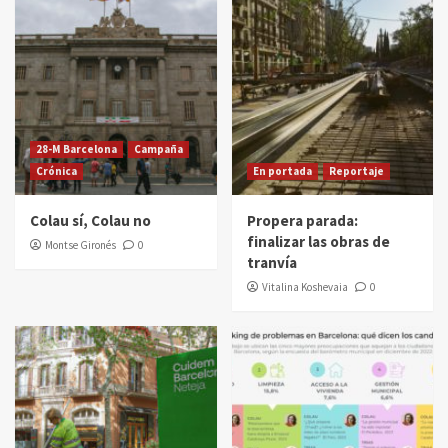
28-M Barcelona
Campaña
Crónica
En portada
Reportaje
Colau sí, Colau no
Propera parada:
finalizar las obras de
Montse Gironés
0
tranvía
Vitalina Koshevaia
0