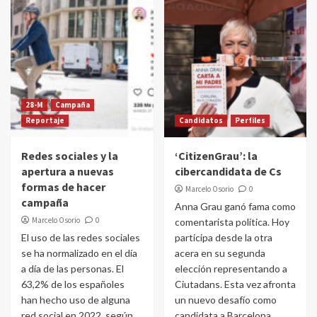
28-M
Campaña
Reportaje
Candidatos
Perfiles
Redes sociales y la
‘CitizenGrau’: la
apertura a nuevas
cibercandidata de Cs
formas de hacer
Marcelo Osorio
0
campaña
Anna Grau ganó fama como
Marcelo Osorio
0
comentarista política. Hoy
El uso de las redes sociales
participa desde la otra
se ha normalizado en el día
acera en su segunda
a día de las personas. El
elección representando a
63,2% de los españoles
Ciutadans. Esta vez afronta
han hecho uso de alguna
un nuevo desafío como
red social en 2022, según
candidata a Barcelona