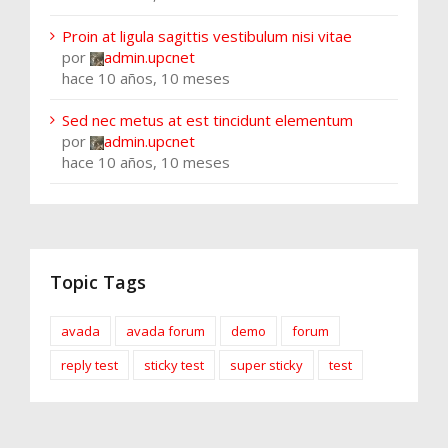
Proin at ligula sagittis vestibulum nisi vitae
por
admin.upcnet
hace 10 años, 10 meses
Sed nec metus at est tincidunt elementum
por
admin.upcnet
hace 10 años, 10 meses
Topic Tags
avada
avada forum
demo
forum
reply test
sticky test
super sticky
test