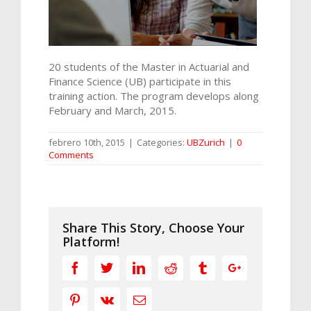
20 students of the Master in Actuarial and
Finance Science (UB) participate in this
training action. The program develops along
February and March, 2015.
febrero 10th, 2015
|
Categories:
UBZurich
|
0
Comments
Share This Story, Choose Your
Platform!
Facebook
Twitter
Linkedin
Reddit
Tumblr
Google+
Pinterest
Vk
Email