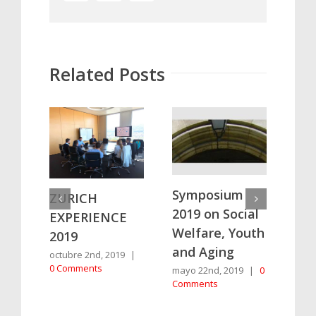
Related Posts
RE
Symposium
ZURICH
TO
2019 on Social
EXPERIENCE
IN
Welfare, Youth
2019
PH
and Aging
octubre 2nd, 2019
|
abril
0 Comments
mayo 22nd, 2019
|
0
Com
Comments