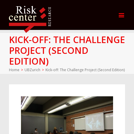
KICK-OFF: THE CHALLENGE
PROJECT (SECOND
EDITION)
Home
>
UBZurich
>
Kick-off: The Challenge Project (Second Edition)
View
Larger
Image