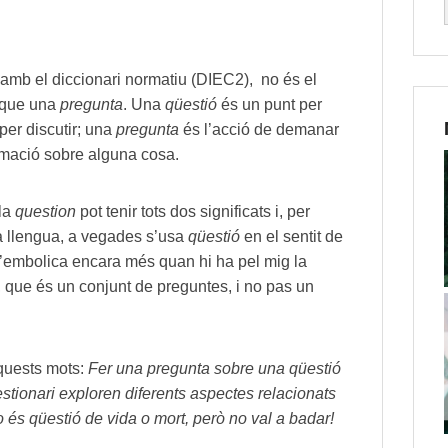
d amb el diccionari normatiu (DIEC2), no és el
que una
pregunta
. Una
qüestió
és un punt per
o per discutir; una
pregunta
és l’acció de demanar
rmació sobre alguna cosa.
ula
question
pot tenir tots dos significats i, per
a llengua, a vegades s’usa
qüestió
en el sentit de
s’embolica encara més quan hi ha pel mig la
, que és un conjunt de preguntes, i no pas un
quests mots:
Fer una pregunta sobre una qüestió
stionari exploren diferents aspectes relacionats
o és qüestió de vida o mort, però no val a badar!