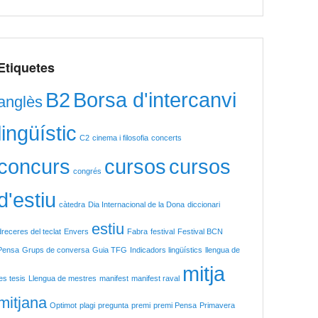
Etiquetes
B2
Borsa d'intercanvi
anglès
lingüístic
C2
cinema i filosofia
concerts
concurs
cursos
cursos
congrés
d'estiu
càtedra
Dia Internacional de la Dona
diccionari
estiu
dreceres del teclat
Envers
Fabra
festival
Festival BCN
Pensa
Grups de conversa
Guia TFG
Indicadors lingüístics
llengua de
mitja
les tesis
Llengua de mestres
manifest
manifest raval
mitjana
Optimot
plagi
pregunta
premi
premi Pensa
Primavera