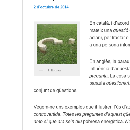
2 d'octubre de 2014
En català, i d’acor
mateix una
qüestió
aclarir, per tractar 
a una persona info
En anglès, la para
influència d’aquest
J. Brossa
pregunta
. La cosa 
paraula
qüestionari
conjunt de qüestions.
Vegem-ne uns exemples que il·lustren l’ús d’a
controvertida.
T
otes les preguntes d’aquest qüe
amb el que ara se’n diu
pobresa energètica
. N