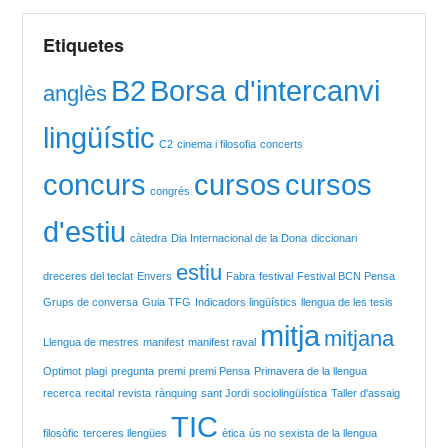
Etiquetes
B2
Borsa d'intercanvi
anglès
lingüístic
C2
cinema i filosofia
concerts
concurs
cursos
cursos
congrés
d'estiu
càtedra
Dia Internacional de la Dona
diccionari
estiu
dreceres del teclat
Envers
Fabra
festival
Festival BCN Pensa
Grups de conversa
Guia TFG
Indicadors lingüístics
llengua de les tesis
mitja
mitjana
Llengua de mestres
manifest
manifest raval
Optimot
plagi
pregunta
premi
premi Pensa
Primavera de la llengua
recerca
recital
revista
rànquing
sant Jordi
sociolingüística
Taller d'assaig
TIC
filosòfic
terceres llengües
ètica
ús no sexista de la llengua