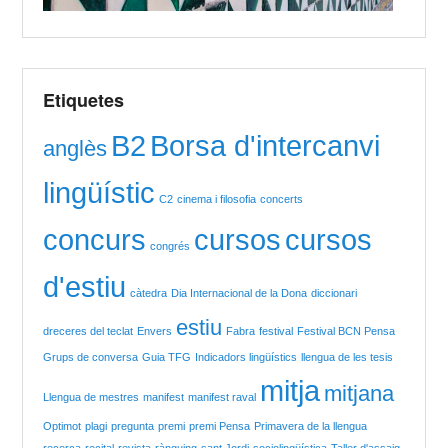
Etiquetes
B2
Borsa d'intercanvi
anglès
lingüístic
C2
cinema i filosofia
concerts
concurs
cursos
cursos
congrés
d'estiu
càtedra
Dia Internacional de la Dona
diccionari
estiu
dreceres del teclat
Envers
Fabra
festival
Festival BCN Pensa
Grups de conversa
Guia TFG
Indicadors lingüístics
llengua de les tesis
mitja
mitjana
Llengua de mestres
manifest
manifest raval
Optimot
plagi
pregunta
premi
premi Pensa
Primavera de la llengua