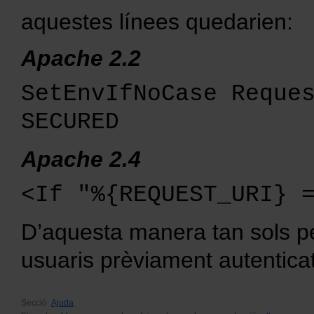
aquestes línees quedarien:
Apache 2.2
SetEnvIfNoCase Reque
SECURED
Apache 2.4
<If "%{REQUEST_URI} 
D’aquesta manera tan sols pe
usuaris prèviament autentica
Secció:
Ajuda