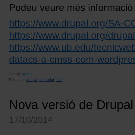
Podeu veure més informació 
https://www.drupal.org/SA-
https://www.drupal.org/drupa
https://www.ub.edu/tecnicwe
datacs-a-cmss-com-wordpres
Secció:
Ajuda
Etiquetes:
drupal
,
seguretat
,
cms
Nova versió de Drupal 
17/10/2014