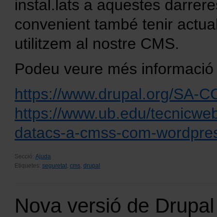
instal.lats a aquestes darre
convenient també tenir actual
utilitzem al nostre CMS.
Podeu veure més informació 
https://www.drupal.org/SA-
https://www.ub.edu/tecnicwe
datacs-a-cmss-com-wordpres
Secció:
Ajuda
Etiquetes:
seguretat
,
cms
,
drupal
Nova versió de Drupal 