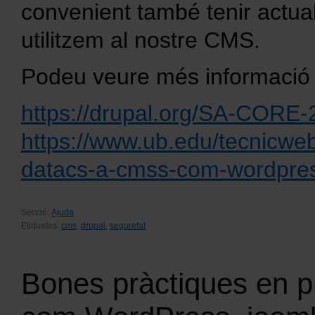
convenient també tenir actual
utilitzem al nostre CMS.
Podeu veure més informació 
https://drupal.org/SA-CORE
https://www.ub.edu/tecnicwe
datacs-a-cmss-com-wordpres
Secció:
Ajuda
Etiquetes:
cms
,
drupal
,
seguretat
Bones pràctiques en p