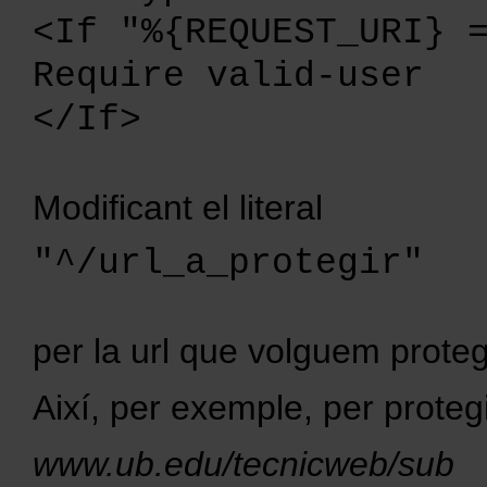
<If "%{REQUEST_URI} 
Require valid-user
</If>
Modificant el literal
"^/url_a_protegir"
per la url que volguem prote
Així, per exemple, per proteg
www.ub.edu/tecnicweb/sub