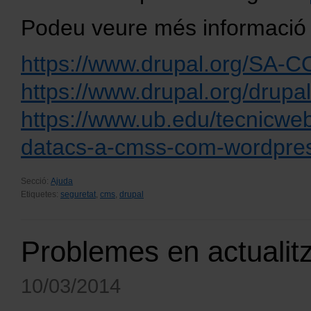
Podeu veure més informació 
https://www.drupal.org/SA-
https://www.drupal.org/drupa
https://www.ub.edu/tecnicwe
datacs-a-cmss-com-wordpres
Secció:
Ajuda
Etiquetes:
seguretat
,
cms
,
drupal
Problemes en actualitz
10/03/2014