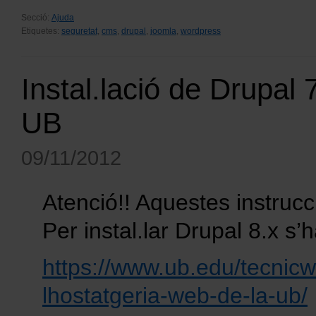
Secció:
Ajuda
Etiquetes:
seguretat
,
cms
,
drupal
,
joomla
,
wordpress
Instal.lació de Drupal 
UB
09/11/2012
Atenció!! Aquestes instrucci
Per instal.lar Drupal 8.x s’
https://www.ub.edu/tecnicw
lhostatgeria-web-de-la-ub/