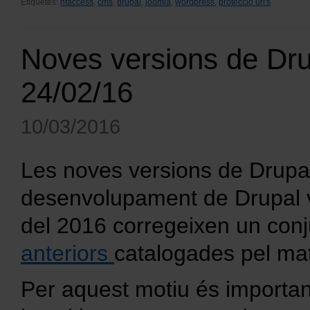
Etiquetes:
htaccess
,
cms
,
drupal
,
joomla
,
wordpress
,
protecció url's
Noves versions de Drup
24/02/16
10/03/2016
Les noves versions de Drupal
desenvolupament de Drupal v
del 2016 corregeixen un con
anteriors
catalogades pel mat
Per aquest motiu és important