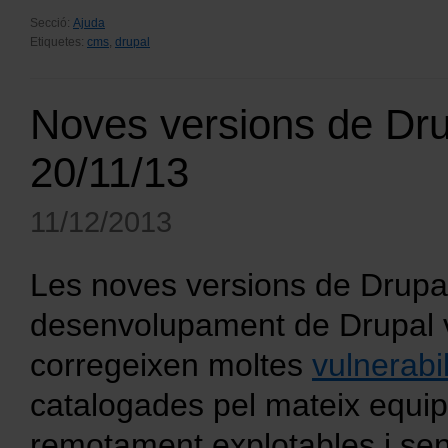
Secció:
Ajuda
Etiquetes:
cms
,
drupal
Noves versions de Drup
20/11/13
11/12/2013
Les noves versions de Drupal
desenvolupament de Drupal v
corregeixen moltes
vulnerabi
catalogades pel mateix equip
remotament explotables i sen