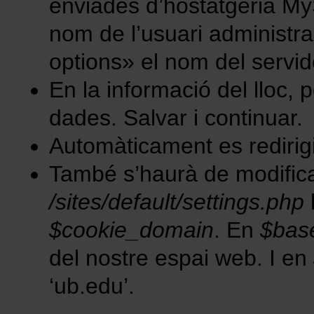
enviades d’hostatgeria My
nom de l’usuari administr
options» el nom del servido
En la informació del lloc, p
dades. Salvar i continuar.
Automàticament es redirigi
També s’haurà de modificar
/sites/default/settings.php
$cookie_domain
. En
$bas
del nostre espai web. I en
‘ub.edu’.