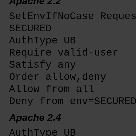
Apache 2.2
SetEnvIfNoCase Reque
SECURED
AuthType UB
Require valid-user
Satisfy any
Order allow,deny
Allow from all
Deny from env=SECURE
Apache 2.4
AuthType UB