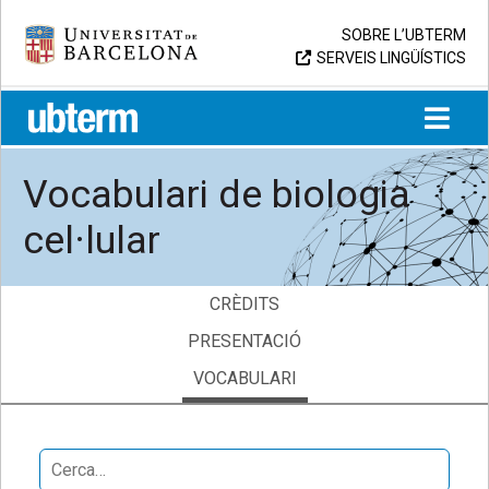
Skip
Universitat de Barcelona
SOBRE L’UBTERM
to
SERVEIS LINGÜÍSTICS
content
UB > UBTERM
Vocabulari de biologia
cel·lular
CRÈDITS
PRESENTACIÓ
VOCABULARI
Search
for: