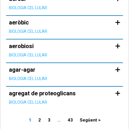
BIOLOGIA CEL·LULAR
aeròbic
BIOLOGIA CEL·LULAR
aerobiosi
BIOLOGIA CEL·LULAR
agar-agar
BIOLOGIA CEL·LULAR
agregat de proteoglicans
BIOLOGIA CEL·LULAR
Paginació
1
2
3
…
43
Següent >