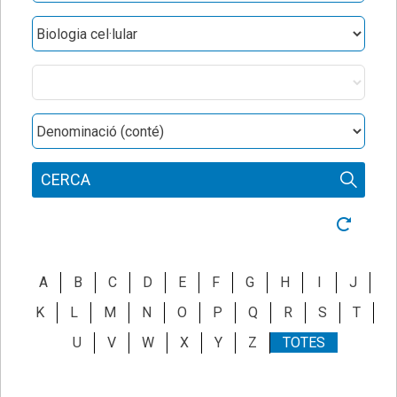
Obres
Categories
Denominació
CERCA
Neteja ce
A
B
C
D
E
F
G
H
I
J
K
L
M
N
O
P
Q
R
S
T
U
V
W
X
Y
Z
TOTES