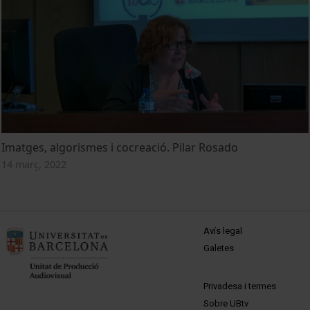
Imatges, algorismes i cocreació. Pilar Rosado
14 març, 2022
MENÚ PEU 1
Avís legal
Galetes
PEU 2
Privadesa i termes
Sobre UBtv