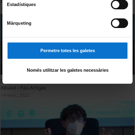
El (des)govern dels oracles. Jorge Luis Marzo
Estadístiques
14 març, 2022
Màrqueting
Permetre totes les galetes
Només utilitzar les galetes necessàries
Projecte de generació de text. Estampa (2019-2022). Roc
Albalat i Pau Artigas
14 març, 2022