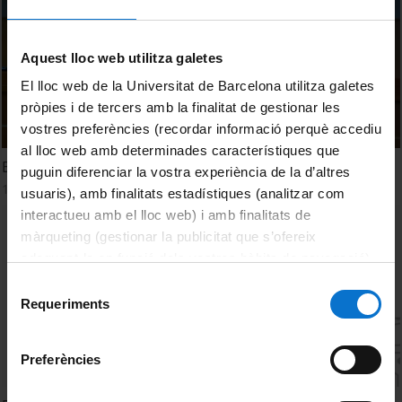
Aquest lloc web utilitza galetes
El lloc web de la Universitat de Barcelona utilitza galetes
pròpies i de tercers amb la finalitat de gestionar les
vostres preferències (recordar informació perquè accediu
al lloc web amb determinades característiques que
Benvinguda a la jornada Art i Intel·ligència Artificial
puguin diferenciar la vostra experiència de la d’altres
14 març, 2022
usuaris), amb finalitats estadístiques (analitzar com
interactueu amb el lloc web) i amb finalitats de
màrqueting (gestionar la publicitat que s’ofereix
adequant-la en funció dels vostres hàbits de navegació).
Per obtenir més informació sobre les galetes podeu
Selecció
consultar la
Política de galetes del lloc web de la
Requeriments
de
Universitat de Barcelona
.
consentiment
Preferències