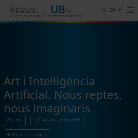
Vés al contingut
CA
El portal de vídeo de la Universitat de Barcelona
Art i Intel·ligència
Artificial. Nous reptes,
nous imaginaris
8
vídeos
Segueix i comparteix
+ Més informació