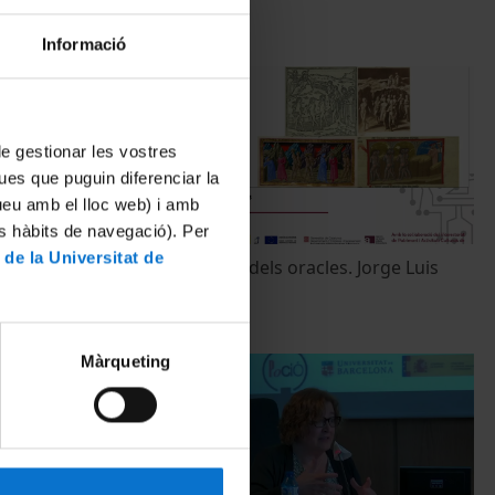
Informació
 de gestionar les vostres
ues que puguin diferenciar la
tueu amb el lloc web) i amb
es hàbits de navegació). Per
 de la Universitat de
Intel·ligència
El (des)govern dels oracles. Jorge Luis
Marzo
14 March, 2022
Màrqueting