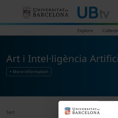
Navegació principal
Explore
Collect
Art i Intel·ligència Artif
+ More information
Sort