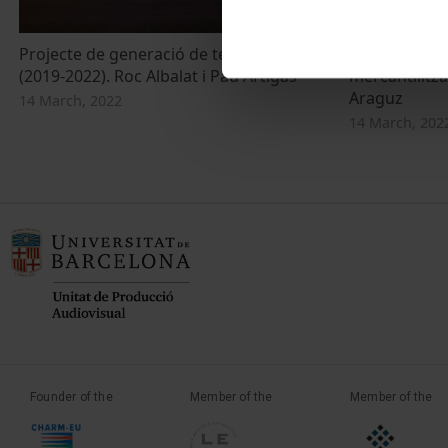
Projecte de generació de text. Estampa
Quo vadis, N
(2019-2022). Roc Albalat i Pau Artigas
mercantilitzac
Araguz
14 March, 2022
14 March, 202
Founder of the
Member of the
Member of the