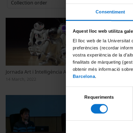
Consentiment
Aquest lloc web utilitza gal
El lloc web de la Universitat 
preferències (recordar infor
vostra experiència de la d’al
finalitats de màrqueting (gest
obtenir més informació sobre
Jornada Art i Intel·ligència Artificial
Jornada Arte e
Barcelona
.
14 March, 2022
14 March, 202
Selecció
Requeriments
de
consentiment