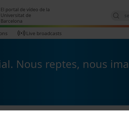
Skip to main content
El portal de vídeo de la
Universitat de
Barcelona
ions
Live broadcasts
icial. Nous reptes, nous im