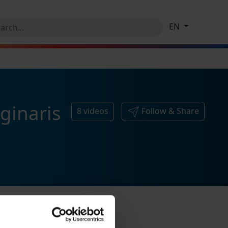
EN
aginaris
8
videos
Follow & Share