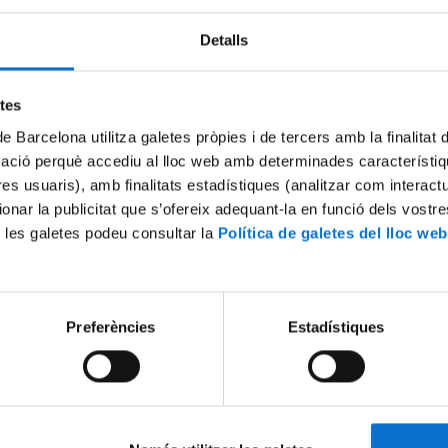
Detalls
etes
de Barcelona utilitza galetes pròpies i de tercers amb la finalitat
mació perquè accediu al lloc web amb determinades característiq
tres usuaris), amb finalitats estadístiques (analitzar com interac
ionar la publicitat que s’ofereix adequant-la en funció dels vostr
 les galetes podeu consultar la
Política de galetes del lloc web
 Inteligencia Artificial
Benvinguda a la jornada Art i 
Artificial
2
14 March, 2022
Preferències
Estadístiques