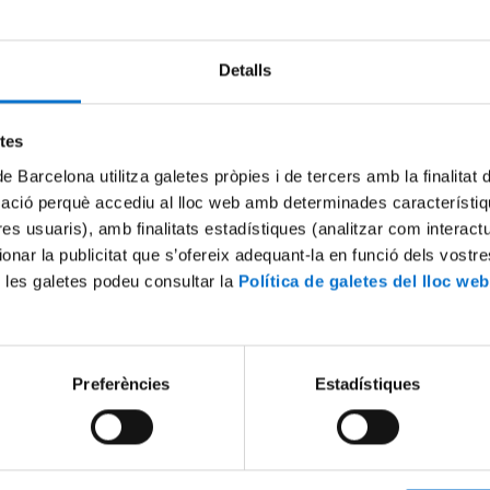
Detalls
etes
de Barcelona utilitza galetes pròpies i de tercers amb la finalitat
mació perquè accediu al lloc web amb determinades característiq
tres usuaris), amb finalitats estadístiques (analitzar com interac
ionar la publicitat que s’ofereix adequant-la en funció dels vostr
de la tecnología, la
Social media, social learnin
 les galetes podeu consultar la
Política de galetes del lloc web
de la educación: 20 años en
the limits of the 'social turn' 
contemporary educational t
1 febrer, 2012
Preferències
Estadístiques