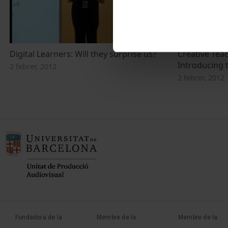
Digital Learners: Will they surprise us?
Creative Tea
Introducing
2 febrer, 2012
2 febrer, 2012
Fundadora de la
Membre de la
Membre de la