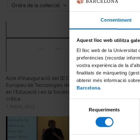
Consentiment
Aquest lloc web utilitza gal
El lloc web de la Universitat 
preferències (recordar infor
vostra experiència de la d’al
finalitats de màrqueting (gest
Acte d'inauguració del III Congrés
La afluencia 
obtenir més informació sobre
Europeu de Tecnologies de la Informació
precariedad 
Barcelona
.
en l'Educació i en la Societat: Una visió
perspectiva
crítica
1 febrer, 2012
Selecció
1 febrer, 2012
Requeriments
de
consentiment