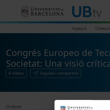
Navegació principal
Explora
Col·lecc
Congrés Europeo de Tecno
Societat: Una visió crític
8
vídeos
Segueix i comparteix
Ordenar