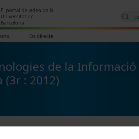
Vés al contingut
El portal de vídeo de la
Universitat de
Barcelona
ions
En directe
logies de la Informació e
a (3r : 2012)