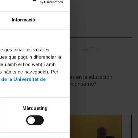
Informació
 de gestionar les vostres
ues que puguin diferenciar la
tueu amb el lloc web) i amb
es hàbits de navegació). Per
g? Considering
Prótesis digitales en la educación:
 de la Universitat de
in
¿oportunidad o consumo?
echnology
2 febrer, 2012
Màrqueting