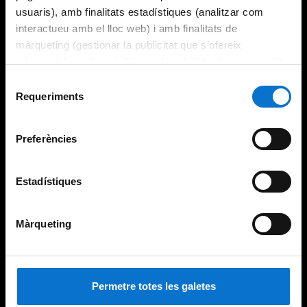
usuaris), amb finalitats estadístiques (analitzar com
interactueu amb el lloc web) i amb finalitats de
màrqueting (gestionar la publicitat que s’ofereix
adequant-la en funció dels vostres hàbits de navegació).
Per obtenir més informació sobre les galetes podeu
Selecció
consultar la
Política de galetes del lloc web de la
Requeriments
de
Universitat de Barcelona
.
consentiment
Preferències
Estadístiques
Màrqueting
Permetre totes les galetes