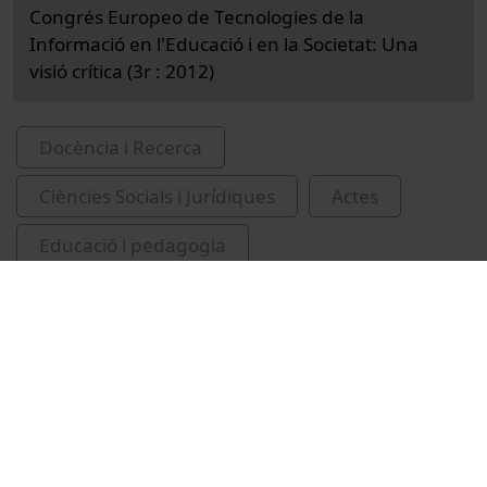
Congrés Europeo de Tecnologies de la
Informació en l'Educació i en la Societat: Una
visió crítica (3r : 2012)
Docència i Recerca
Ciències Socials i Jurídiques
Actes
Educació i pedagogia
Universitat de Barcelona
Facultat d'Educació
congressos