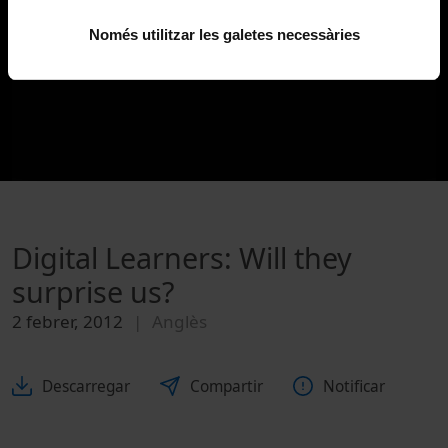
Només utilitzar les galetes necessàries
Digital Learners: Will they
surprise us?
2 febrer, 2012
Anglès
Descarregar
Compartir
Notificar