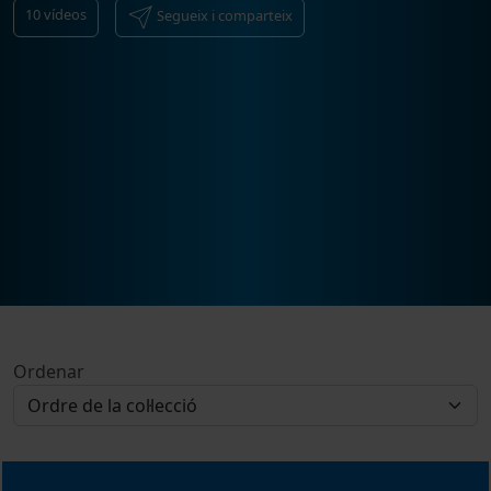
10
vídeos
Segueix i comparteix
Ordenar