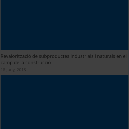
Revalorització de subproductes industrials i naturals en el
camp de la construcció
18 juny, 2013