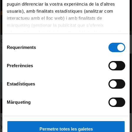
puguin diferenciar la vostra experiència de la d’altres
usuaris), amb finalitats estadístiques (analitzar com
interactueu amb el lloc web) i amb finalitats de
màrqueting (gestionar la publicitat que s’ofereix
adequant-la en funció dels vostres hàbits de navegació).
Per obtenir més informació sobre les galetes podeu
Cel·les fotovoltaiques orgàniques
Selecció
consultar la
Política de galetes del lloc web de la
Requeriments
18 juny, 2013
de
Universitat de Barcelona
.
consentiment
Preferències
Estadístiques
Màrqueting
Transferencia de la investigación en materiales cerámicos
y vidrios hacia el entorno industrial
Permetre totes les galetes