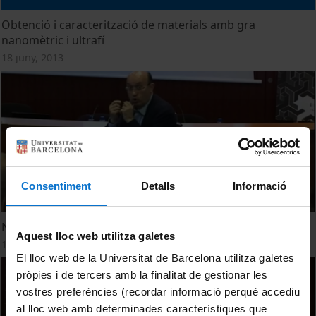
Obtenció i caracterització de materials amb gra
nanomètric i ultrafí
18 juny, 2013
Consentiment
Detalls
Informació
Nuevos mecanismos bactericidas en implantes dentales
Aquest lloc web utilitza galetes
18 juny, 2013
El lloc web de la Universitat de Barcelona utilitza galetes
pròpies i de tercers amb la finalitat de gestionar les
vostres preferències (recordar informació perquè accediu
al lloc web amb determinades característiques que