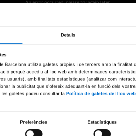
An error occurred, please try again later.
Try again
Detalls
etes
de Barcelona utilitza galetes pròpies i de tercers amb la finalitat
mació perquè accediu al lloc web amb determinades característiq
tres usuaris), amb finalitats estadístiques (analitzar com interac
ionar la publicitat que s’ofereix adequant-la en funció dels vostr
 les galetes podeu consultar la
Política de galetes del lloc web
Preferències
Estadístiques