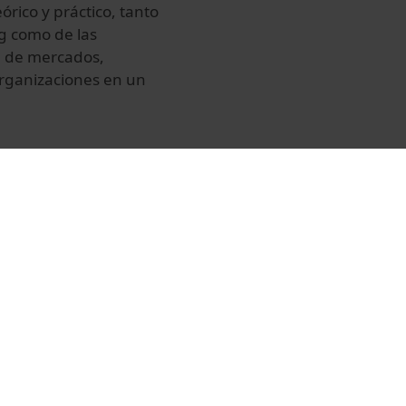
órico y práctico, tanto
ng como de las
ón de mercados,
organizaciones en un