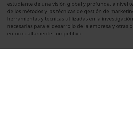
estudiante de una visión global y profunda, a nivel te
de los métodos y las técnicas de gestión de marketi
herramientas y técnicas utilizadas en la investigaci
necesarias para el desarrollo de la empresa y otras 
entorno altamente competitivo.
© Unitat de Producció Audiovisual
Related videos