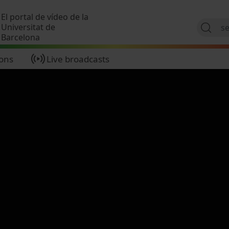
Skip to main content
El portal de vídeo de la
Universitat de
Barcelona
ions
Live broadcasts