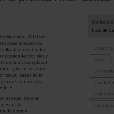
Col·lecció
Ciclo de C
n de Mercados (MIM) es
el espacio europeo de
Docència 
cializada en marketing
s necesidades sociales y
Actes
nte de una visión global
étodos y las técnicas de
Universit
icas utilizadas en la
ollo de la empresa y
Facultat 
titivo.
col·labor
ión especializada en
puesta a las
estudis d
ata de dotar al