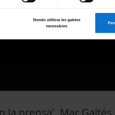
Només utilitzar les galetes
Perm
necessàries
 la prensa'. Mar Galtés