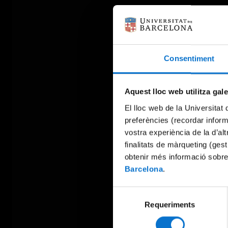
Consentiment
Aquest lloc web utilitza gal
El lloc web de la Universitat 
preferències (recordar infor
vostra experiència de la d’al
finalitats de màrqueting (gest
obtenir més informació sobre
Barcelona
.
Selecció
Requeriments
de
consentiment