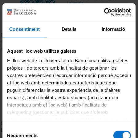
Consentiment
Detalls
Informació
Grup de Recerca en Transicions Acadèmiques i Laborals-
TRALS
14 February, 2025
Aquest lloc web utilitza galetes
El lloc web de la Universitat de Barcelona utilitza galetes
pròpies i de tercers amb la finalitat de gestionar les
vostres preferències (recordar informació perquè accediu
al lloc web amb determinades característiques que
puguin diferenciar la vostra experiència de la d’altres
usuaris), amb finalitats estadístiques (analitzar com
interactueu amb el lloc web) i amb finalitats de
màrqueting (gestionar la publicitat que s’ofereix
adequant-la en funció dels vostres hàbits de navegació).
Grup de Recerca & Innovació en Educació Lingüística i
Per obtenir més informació sobre les galetes podeu
Selecció
Literària - RIELL
consultar la
Política de galetes del lloc web de la
Requeriments
de
14 February, 2025