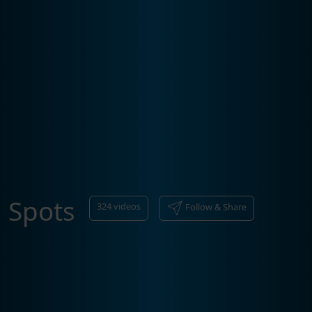
Spots
324
videos
Follow & Share