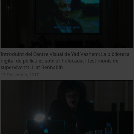
Introduint del Centre Visual de Yad Vashem: La biblioteca
digital de pel·lícules sobre l'holocaust i testimonis de
supervivents. Liat Benhabib
13 December, 2017