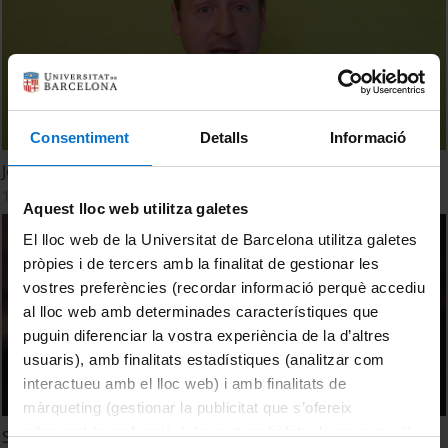
Consentiment
Detalls
Informació
Jorge Franganillo. Aturem la infodèmia
14 April, 2020
Aquest lloc web utilitza galetes
El lloc web de la Universitat de Barcelona utilitza galetes
pròpies i de tercers amb la finalitat de gestionar les
vostres preferències (recordar informació perquè accediu
al lloc web amb determinades característiques que
puguin diferenciar la vostra experiència de la d’altres
usuaris), amb finalitats estadístiques (analitzar com
interactueu amb el lloc web) i amb finalitats de
màrqueting (gestionar la publicitat que s’ofereix
adequant-la en funció dels vostres hàbits de navegació).
Silience