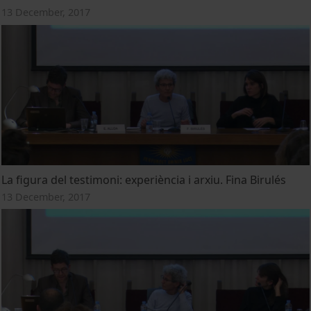
13 December, 2017
La figura del testimoni: experiència i arxiu. Fina Birulés
13 December, 2017