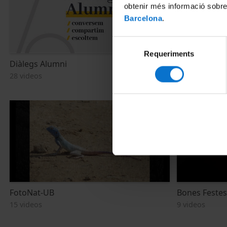
obtenir més informació sobre
Barcelona
.
Selecció
Requeriments
de
Diàlegs Alumni
Aranès a la 
consentiment
28 videos
29 videos
FotoNat-UB
Bones Festes
15 videos
9 videos