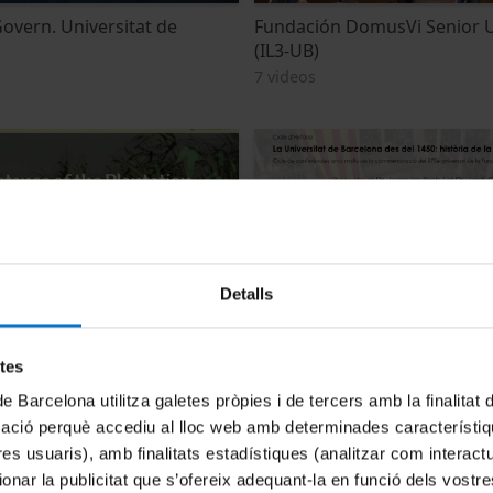
overn. Universitat de
Fundación DomusVi Senior U
(IL3-UB)
7 videos
Detalls
al Capitalism, Borders and
La Universitat de Barcelona 
Història de la nostra alma m
etes
7 videos
de Barcelona utilitza galetes pròpies i de tercers amb la finalitat
mació perquè accediu al lloc web amb determinades característiq
tres usuaris), amb finalitats estadístiques (analitzar com interac
ionar la publicitat que s’ofereix adequant-la en funció dels vostr