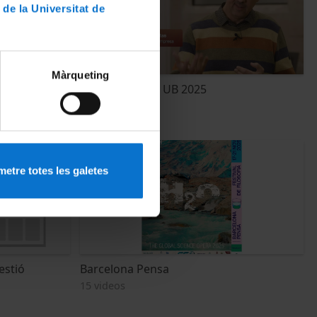
 de la Universitat de
Màrqueting
Cafès científics UB 2025
17 videos
etre totes les galetes
estió
Barcelona Pensa
15 videos