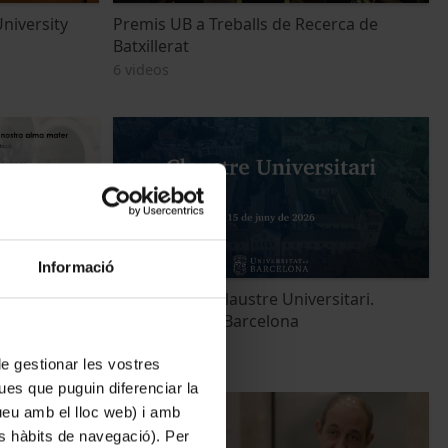
niversity
Premis UB a Treballs de Recerca de
Batxillerat
6 videos
Informació
des del 1450:
Reunions del Claustre Universitari.
ater
Universitat de Barcelona
13 videos
 de gestionar les vostres
ues que puguin diferenciar la
tueu amb el lloc web) i amb
es hàbits de navegació). Per