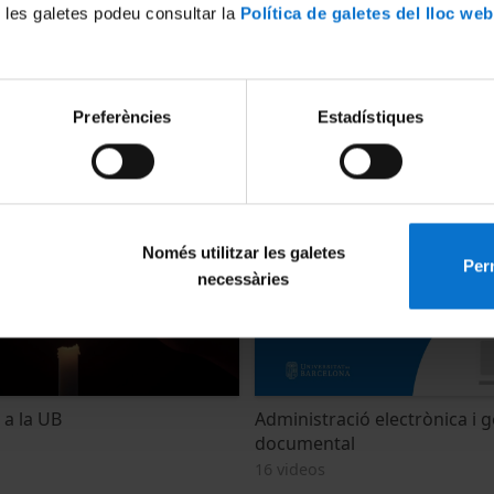
 les galetes podeu consultar la
Política de galetes del lloc web
Preferències
Estadístiques
UB
Diàlegs sobre la llengua
4 videos
Només utilitzar les galetes
Perm
necessàries
 a la UB
Administració electrònica i g
documental
16 videos