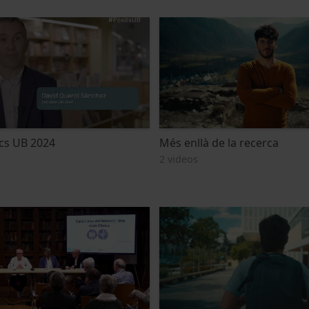
ics UB 2024
Més enllà de la recerca
2 videos