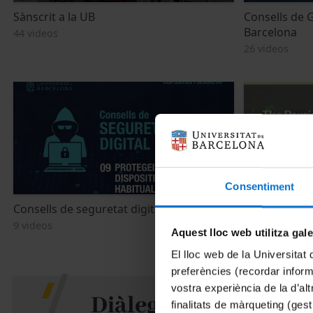
Sànscrit a la UB
Consells de G
Barcelona
44 videos
26 videos
Consentiment
Consells de seguretat digital
Seminar Raci
Migrations
9 videos
Aquest lloc web utilitza gal
5 videos
El lloc web de la Universitat 
preferències (recordar infor
vostra experiència de la d’al
finalitats de màrqueting (gest