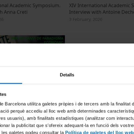
ional Academic Symposium.
XIV International Academic
h Anna Creti
Interview with Antoine Dech
26
3 February, 2026
Detalls
 de paradigma econòmic
Grup de Recerca en Transici
etes
Acadèmiques i Laborals- TR
14 February, 2025
de Barcelona utilitza galetes pròpies i de tercers amb la finalitat
mació perquè accediu al lloc web amb determinades característiq
tres usuaris), amb finalitats estadístiques (analitzar com interac
ionar la publicitat que s’ofereix adequant-la en funció dels vostr
 les galetes podeu consultar la
Política de galetes del lloc web