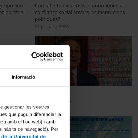
 Symposium.
Com afecten les crisis econòmiques la
ezleprêtre
confiança social envers les institucions
polítiques?
21 January, 2026
Informació
ons
Tooraj Jamasb
ALS
11 February, 2025
 de gestionar les vostres
ues que puguin diferenciar la
tueu amb el lloc web) i amb
es hàbits de navegació). Per
 de la Universitat de