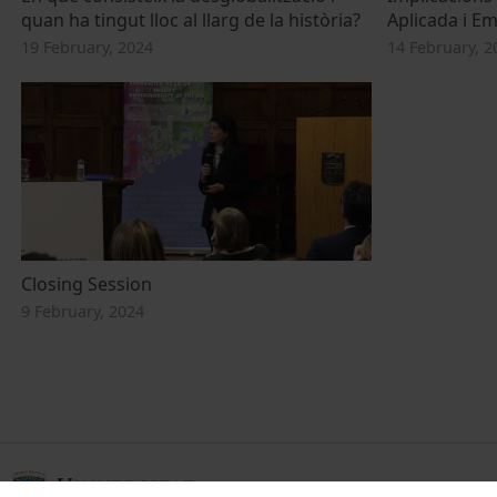
quan ha tingut lloc al llarg de la història?
Aplicada i E
19 February, 2024
14 February, 2
Closing Session
9 February, 2024