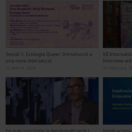
Sessió 5. Ecologia Queer: Introducció a
XII Internat
una nova intersecció
Interview wit
12 March, 2024
28 February, 2
En què consisteix la desglobalització i
Implicacions