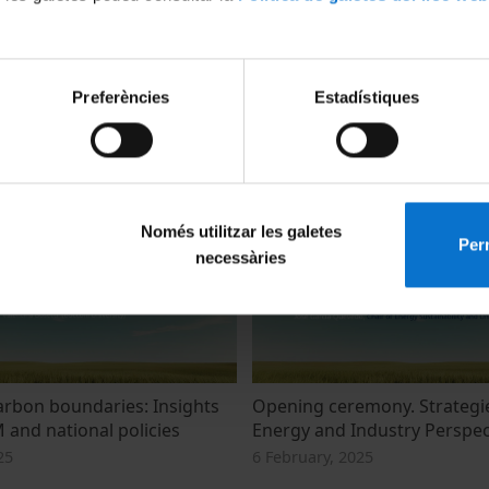
Preferències
Estadístiques
mony. Strategies for 2050:
Driving Participation in the 
ndustry Perspectives
Energy System
25
7 February, 2025
Només utilitzar les galetes
Perm
necessàries
arbon boundaries: Insights
Opening ceremony. Strategie
 and national policies
Energy and Industry Perspec
25
6 February, 2025