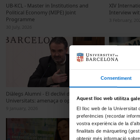
UB-KCL - Master in Institutions and
XIV Internat
Political Economy (MIPE) Joint
Interview wit
Programme
3 February, 20
30 July, 2026
Consentiment
Diàlegs Alumni - El declivi demogràfic i les
Per un canvi
Aquest lloc web utilitza gal
Universitats: amenaça o oportunitat?
4 June, 2025
9 January, 2026
El lloc web de la Universitat 
preferències (recordar infor
vostra experiència de la d’al
finalitats de màrqueting (gest
obtenir més informació sobre