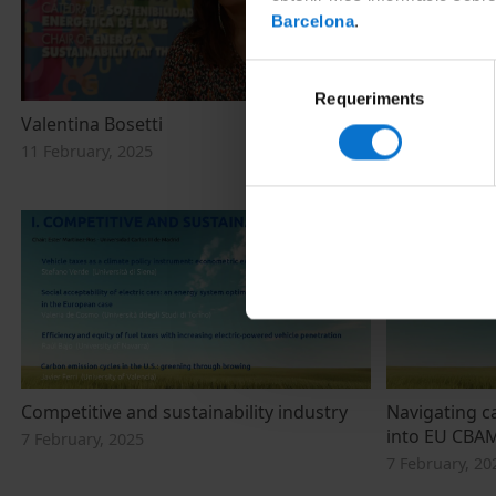
Barcelona
.
Selecció
Requeriments
de
Valentina Bosetti
Closing cere
consentiment
Energy and I
11 February, 2025
7 February, 20
Competitive and sustainability industry
Navigating c
into EU CBAM
7 February, 2025
7 February, 20