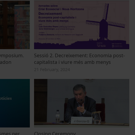
Symposium.
Sessió 2. Decreixement: Economia post-
nadon
capitalista i viure més amb menys
21 February, 2024
ismes per
Closing Ceremony