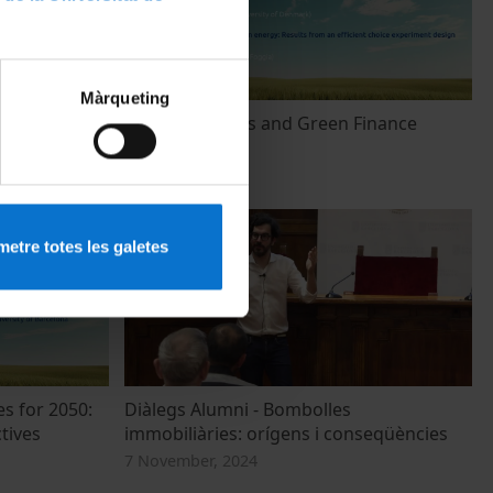
Màrqueting
Net-Zero
Energy Markets and Green Finance
7 February, 2025
etre totes les galetes
s for 2050:
Diàlegs Alumni - Bombolles
tives
immobiliàries: orígens i conseqüències
7 November, 2024