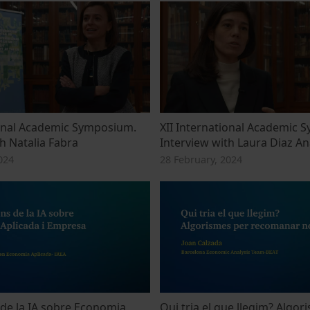
ional Academic Symposium.
XII International Academic 
h Natalia Fabra
Interview with Laura Diaz A
024
28 February, 2024
 de la IA sobre Economia
Qui tria el que llegim? Algor