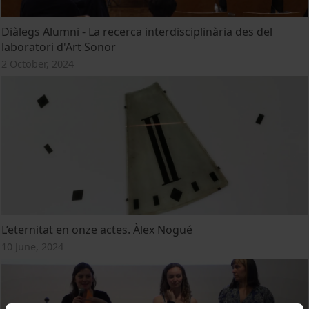
Diàlegs Alumni - La recerca interdisciplinària des del
laboratori d'Art Sonor
2 October, 2024
L’eternitat en onze actes. Àlex Nogué
10 June, 2024