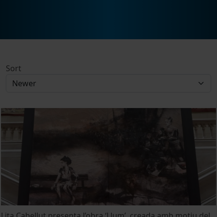
Sort
Lita Cabellut presenta l’obra ‘Llum’, creada amb motiu del