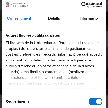
Consentiment
Detalls
Informació
Aquest lloc web utilitza galetes
Relatorio - Marta Reig, Gabriela Espinosa y Sílvia de Riba
18 May, 2024
El lloc web de la Universitat de Barcelona utilitza galetes
pròpies i de tercers amb la finalitat de gestionar les
vostres preferències (recordar informació perquè accediu
al lloc web amb determinades característiques que
puguin diferenciar la vostra experiència de la d’altres
usuaris), amb finalitats estadístiques (analitzar com
interactueu amb el lloc web) i amb finalitats de
màrqueting (gestionar la publicitat que s’ofereix
adequant-la en funció dels vostres hàbits de navegació).
Per obtenir més informació sobre les galetes podeu
Selecció
La relación entre agentes/instituciones artísticas y
consultar la
Política de galetes del lloc web de la
Requeriments
de
escuelas - Mesa redonda
Universitat de Barcelona
.