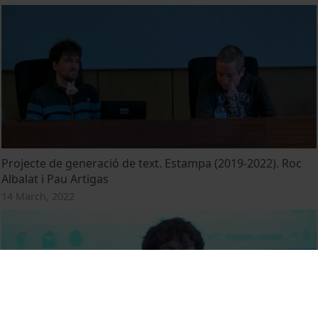
Projecte de generació de text. Estampa (2019-2022). Roc
Albalat i Pau Artigas
14 March, 2022