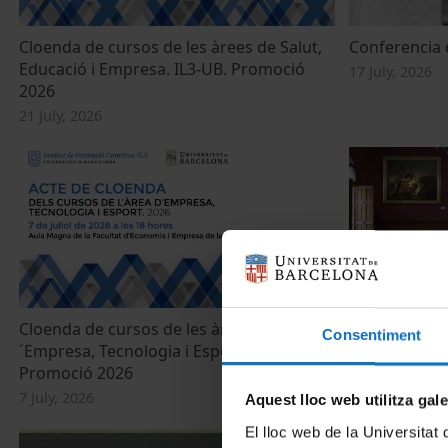
Cloenda de cursos de les àrees de Salut,
Conferencia 
Educació i Empresa. IL3-UB. Promoció
17 July, 2026
2026
21 July, 2026
Cloenda de cursos de les àrees d
Acto académi
Consentiment
´Empresa, Tecnologia i Esport . IL3-UB.
Fundación Do
Promoció 2026
Promoción 20
7 July, 2026
7 July, 2026
Aquest lloc web utilitza gal
El lloc web de la Universitat 