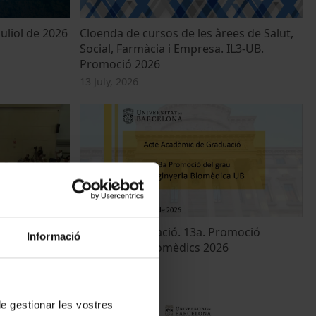
uliol de 2026
Cloenda de cursos de les àrees de Salut,
Social, Farmàcia i Empresa. IL3-UB.
Promoció 2026
13 July, 2026
mis UB-TDR
Acte de Graduació. 13a. Promoció
Informació
lerat). Edició
d'Enginyers Biomèdics 2026
25 June, 2026
 de gestionar les vostres