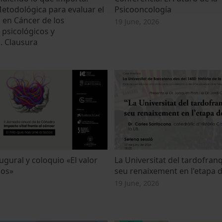
etodológica para evaluar el
Psicooncología
 en Cáncer de los
19 June, 2026
 psicológicos y
. Clausura
gural y coloquio «El valor
La Universitat del tardofranq
dos»
seu renaixement en l'etapa 
19 June, 2026