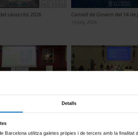
del sánscrito 2026
Consell de Govern del 14 de j
14 July, 2026
co de Graduación.
Acte de lliurament dels Pre
Detalls
musVi. Senior University.
(Treballs de Recerca de Batxil
26. IL3-UB
2026
7 July, 2026
etes
de Barcelona utilitza galetes pròpies i de tercers amb la finalitat