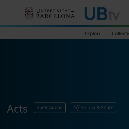
Navegació principal
Explore
Collect
Acts
4648
videos
Follow & Share