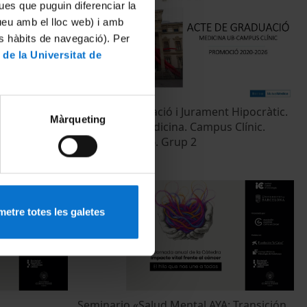
ues que puguin diferenciar la
tueu amb el lloc web) i amb
es hàbits de navegació). Per
 de la Universitat de
do
Acte de Graduació i Jurament Hipocràtic.
Màrqueting
na Culinary
Facultat de Medicina. Campus Clínic.
 10:00 h
Promoció 2026. Grup 2
22 June, 2026
etre totes les galetes
Seminario «Salud Mental AYA: Transición