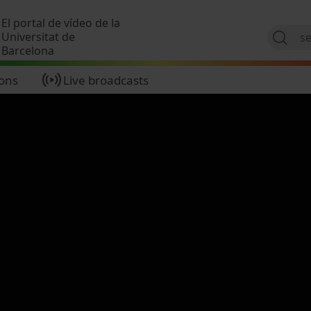
Skip to main content
El portal de vídeo de la
Universitat de
Barcelona
ions
Live broadcasts