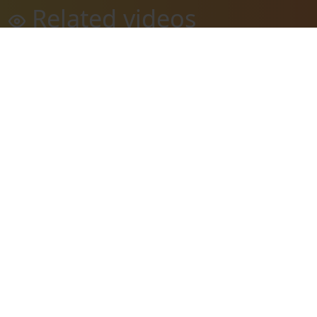
Related videos
Desarrollo de una metodología
Utilización 
rápida para la detección de colifagos
regeneradas 
como indicadores de contaminación
08 July, 2019
fecal en aguas
08 July, 2019