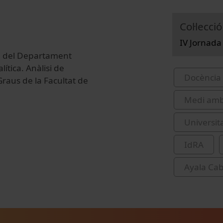
Col·lecció
IV Jornada
ra del Departament
ítica. Anàlisi de
Docència 
Graus de la Facultat de
Medi amb
Universit
IdRA
Ayala Cab