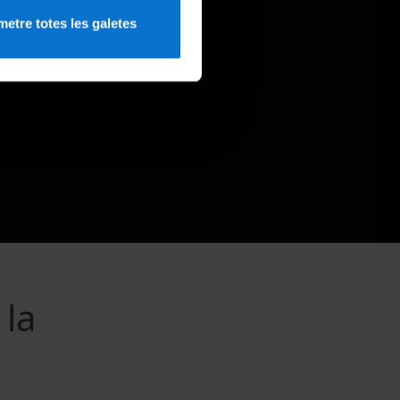
etre totes les galetes
 la