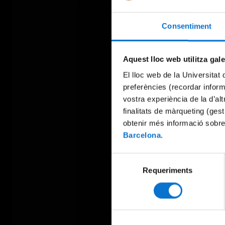
Consentiment
Aquest lloc web utilitza gal
El lloc web de la Universitat 
preferències (recordar infor
vostra experiència de la d’al
finalitats de màrqueting (gest
obtenir més informació sobre
Barcelona
.
Selecció
Requeriments
de
consentiment