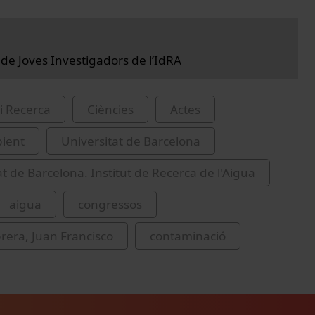
 de Joves Investigadors de l’IdRA
i Recerca
Ciències
Actes
ient
Universitat de Barcelona
at de Barcelona. Institut de Recerca de l'Aigua
aigua
congressos
rera, Juan Francisco
contaminació