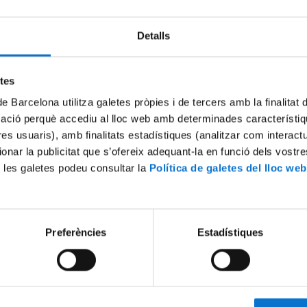
Detalls
Try again
etes
de Barcelona utilitza galetes pròpies i de tercers amb la finalitat
mació perquè accediu al lloc web amb determinades característiq
tres usuaris), amb finalitats estadístiques (analitzar com interac
ionar la publicitat que s’ofereix adequant-la en funció dels vostr
 les galetes podeu consultar la
Política de galetes del lloc web
Preferències
Estadístiques