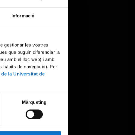
Informació
 de gestionar les vostres
ues que puguin diferenciar la
tueu amb el lloc web) i amb
es hàbits de navegació). Per
 de la Universitat de
Màrqueting