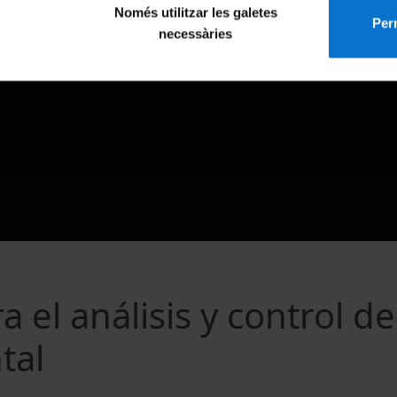
Només utilitzar les galetes
Perm
necessàries
 el análisis y control de
tal