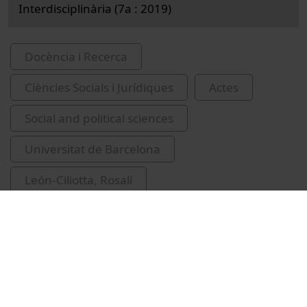
Interdisciplinària (7a : 2019)
Docència i Recerca
Ciències Socials i Jurídiques
Actes
Social and political sciences
Universitat de Barcelona
León-Ciliotta, Rosalí
Jornada d'Investigadors Predoctorals
Interdisciplinària
mapatge cromosòmic
Perú