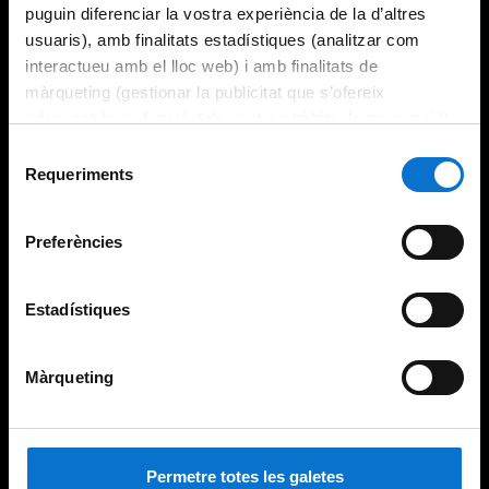
puguin diferenciar la vostra experiència de la d’altres
usuaris), amb finalitats estadístiques (analitzar com
interactueu amb el lloc web) i amb finalitats de
màrqueting (gestionar la publicitat que s’ofereix
adequant-la en funció dels vostres hàbits de navegació).
Per obtenir més informació sobre les galetes podeu
Selecció
consultar la
Política de galetes del lloc web de la
Requeriments
de
Universitat de Barcelona
.
consentiment
Preferències
Estadístiques
Màrqueting
Permetre totes les galetes