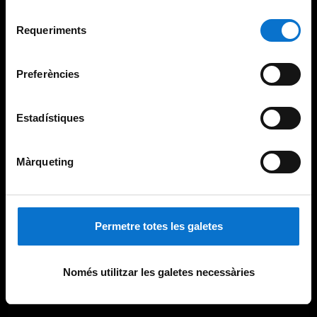
Per obtenir més informació sobre les galetes podeu
Selecció
consultar la
Política de galetes del lloc web de la
Requeriments
de
Universitat de Barcelona
.
consentiment
Preferències
Estadístiques
Màrqueting
Permetre totes les galetes
Només utilitzar les galetes necessàries