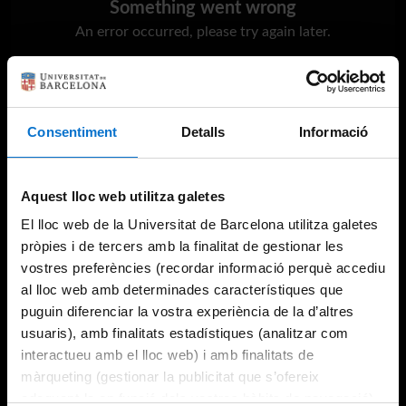
Something went wrong
An error occurred, please try again later.
Try again
Consentiment
Detalls
Informació
Aquest lloc web utilitza galetes
El lloc web de la Universitat de Barcelona utilitza galetes
pròpies i de tercers amb la finalitat de gestionar les
vostres preferències (recordar informació perquè accediu
al lloc web amb determinades característiques que
puguin diferenciar la vostra experiència de la d’altres
usuaris), amb finalitats estadístiques (analitzar com
interactueu amb el lloc web) i amb finalitats de
màrqueting (gestionar la publicitat que s’ofereix
adequant-la en funció dels vostres hàbits de navegació).