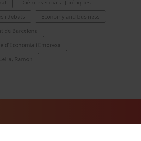
nal
Ciències Socials i Jurídiques
es i debats
Economy and business
at de Barcelona
de d'Economia i Empresa
Leira, Ramon