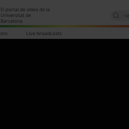
Skip to main content
El portal de vídeo de la
Universitat de
Barcelona
ions
Live broadcasts