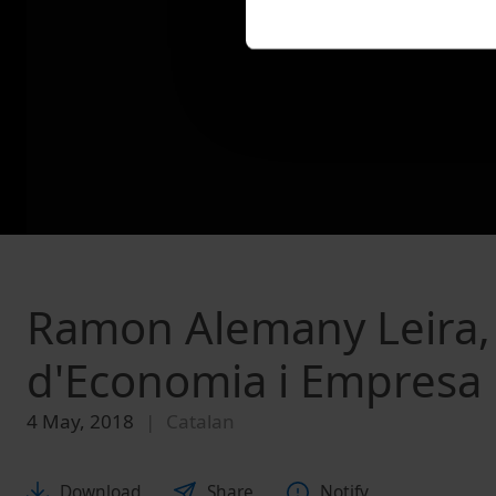
Ramon Alemany Leira, 
d'Economia i Empresa
4 May, 2018
Catalan
Download
Share
Notify