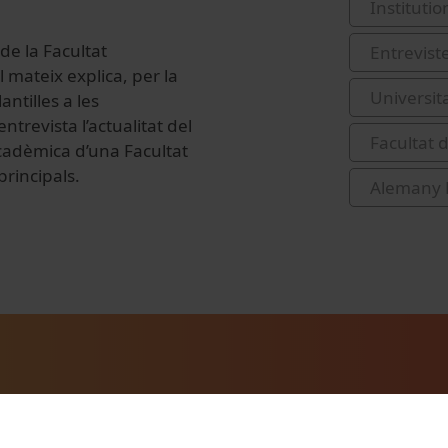
Institutio
e la Facultat
Entrevist
mateix explica, per la
Universit
ntilles a les
trevista l’actualitat del
Facultat 
acadèmica d’una Facultat
principals.
Alemany 