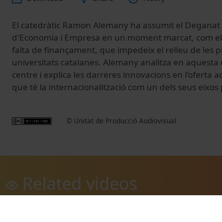
El catedràtic Ramon Alemany ha assumit el Deganat d
d'Economia i Empresa en un moment marcat, com ell 
falta de finançament, que impedeix el relleu de les pla
universitats catalanes. Alemany analitza en aquesta en
centre i explica les darreres innovacions en l’oferta 
que té la internacionalització com un dels seus eixos 
© Unitat de Producció Audiovisual
Related videos