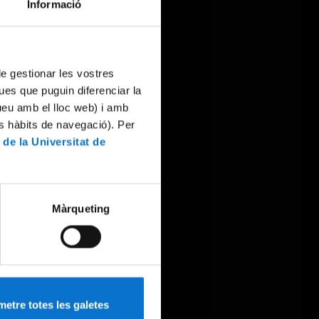
Informació
 de gestionar les vostres
ues que puguin diferenciar la
tueu amb el lloc web) i amb
es hàbits de navegació). Per
 de la Universitat de
Màrqueting
etre totes les galetes