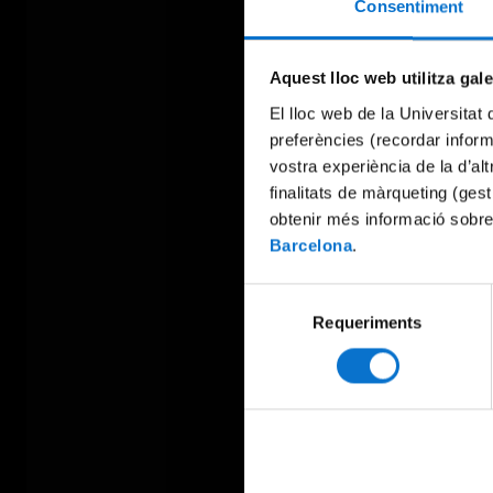
Consentiment
Aquest lloc web utilitza gal
El lloc web de la Universitat 
preferències (recordar infor
vostra experiència de la d’al
finalitats de màrqueting (gest
obtenir més informació sobre
Barcelona
.
Selecció
Requeriments
de
consentiment