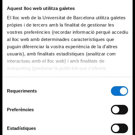
Try again
Aquest lloc web utilitza galetes
El lloc web de la Universitat de Barcelona utilitza galetes
pròpies i de tercers amb la finalitat de gestionar les
vostres preferències (recordar informació perquè accediu
al lloc web amb determinades característiques que
puguin diferenciar la vostra experiència de la d’altres
usuaris), amb finalitats estadístiques (analitzar com
interactueu amb el lloc web) i amb finalitats de
màrqueting (gestionar la publicitat que s’ofereix
adequant-la en funció dels vostres hàbits de navegació).
Per obtenir més informació sobre les galetes podeu
Selecció
consultar la
Política de galetes del lloc web de la
Requeriments
de
Universitat de Barcelona
.
consentiment
Preferències
Estadístiques