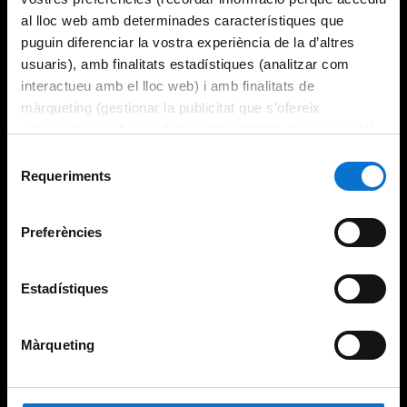
al lloc web amb determinades característiques que
puguin diferenciar la vostra experiència de la d’altres
usuaris), amb finalitats estadístiques (analitzar com
interactueu amb el lloc web) i amb finalitats de
màrqueting (gestionar la publicitat que s’ofereix
adequant-la en funció dels vostres hàbits de navegació).
Per obtenir més informació sobre les galetes podeu
Selecció
consultar la
Política de galetes del lloc web de la
Requeriments
de
Universitat de Barcelona
.
consentiment
Preferències
Estadístiques
Màrqueting