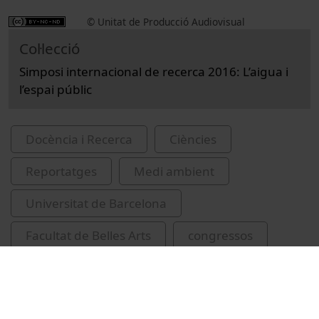
© Unitat de Producció Audiovisual
Col·lecció
Simposi internacional de recerca 2016: L’aigua i
l’espai públic
Docència i Recerca
Ciències
Reportatges
Medi ambient
Universitat de Barcelona
Facultat de Belles Arts
congressos
aigua
espai públic
Universitat de Barcelona. Institut de Recerca
de l'Aigua