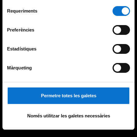
Per obtenir més informació sobre les galetes podeu
Selecció
consultar la
Política de galetes del lloc web de la
Requeriments
de
Universitat de Barcelona
.
consentiment
Preferències
Estadístiques
Màrqueting
Permetre totes les galetes
Només utilitzar les galetes necessàries