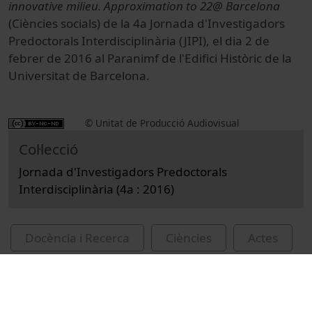
innovative milieu. Approximation to 22@ Barcelona
(Ciències socials) de la 4a Jornada d'Investigadors
Predoctorals Interdisciplinària (JIPI), el dia 2 de
febrer de 2016 al Paranimf de l'Edifici Històric de la
Universitat de Barcelona.
© Unitat de Producció Audiovisual
Col·lecció
Jornada d'Investigadors Predoctorals
Interdisciplinària (4a : 2016)
Docència i Recerca
Ciències
Actes
Hospitality and Tourism
Universitat de Barcelona