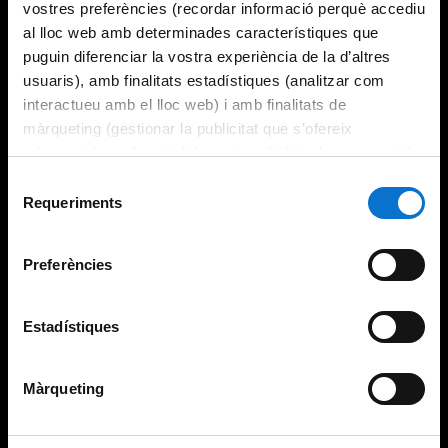
vostres preferències (recordar informació perquè accediu
al lloc web amb determinades característiques que
puguin diferenciar la vostra experiència de la d’altres
usuaris), amb finalitats estadístiques (analitzar com
interactueu amb el lloc web) i amb finalitats de
màrqueting (gestionar la publicitat que s’ofereix
adequant-la en funció dels vostres hàbits de navegació).
Per obtenir més informació sobre les galetes podeu
Selecció
consultar la
Política de galetes del lloc web de la
Requeriments
de
Universitat de Barcelona
.
consentiment
Preferències
Estadístiques
Màrqueting