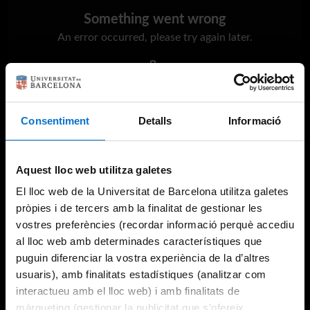
Something went wrong
An error occurred, please try again later.
Try again
Consentiment
Detalls
Informació
Aquest lloc web utilitza galetes
El lloc web de la Universitat de Barcelona utilitza galetes
pròpies i de tercers amb la finalitat de gestionar les
vostres preferències (recordar informació perquè accediu
al lloc web amb determinades característiques que
puguin diferenciar la vostra experiència de la d’altres
usuaris), amb finalitats estadístiques (analitzar com
interactueu amb el lloc web) i amb finalitats de
màrqueting (gestionar la publicitat que s’ofereix