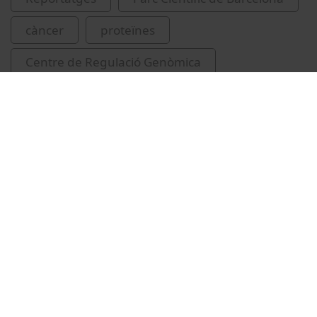
càncer
proteïnes
Centre de Regulació Genòmica
Related videos