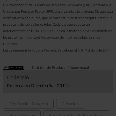
Un investigador del Centre de Regulació Genòmica (CRG), vinculat a la
Universitat Pompeu Fabra (UPF),
disserta sobre la proteïna 63, que està
codificat com gen humà, que permet estudiar el recorregut i l'estat que
provoca la divisió de les cel·lules. Cada partició suposa un
deteriorament de l'ADN. La P63 ajuda en la metodologia i les anàlisis de
les proteïnes mitjançant l'observació de mostres cel·lulars sanes i
tumorals.
L'esdeveniment té lloc a la Pedrera, Barcelona, el 5, 6 i 7 d'abril de 2011.
© Unitat de Producció Audiovisual
Col·lecció
Recerca en Directe (9a : 2011)
Docència i Recerca
Ciències
Reportatges
Parc Científic de Barcelona