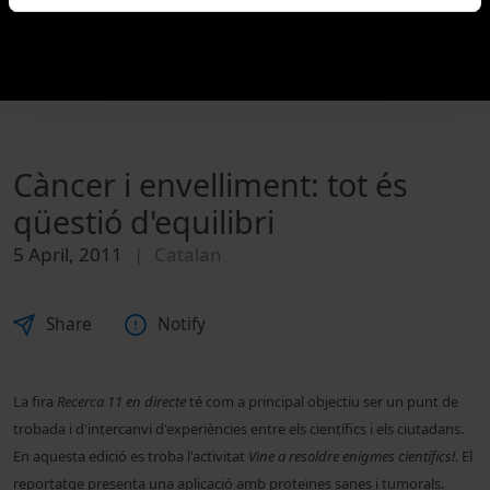
Càncer i envelliment: tot és
qüestió d'equilibri
5 April, 2011
Catalan
Share
Notify
La fira
Recerca 11 en directe
té com a principal objectiu ser un punt de
trobada i d'intercanvi d'experiències entre els científics i els ciutadans.
En aquesta edició es troba l'activitat
Vine a resoldre enigmes científics!
. El
reportatge presenta una aplicació amb proteïnes sanes i tumorals.