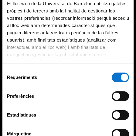
El lloc web de la Universitat de Barcelona utilitza galetes
pròpies i de tercers amb la finalitat de gestionar les
vostres preferències (recordar informació perquè accediu
al lloc web amb determinades característiques que
puguin diferenciar la vostra experiència de la d’altres
usuaris), amb finalitats estadístiques (analitzar com
interactueu amb el lloc web) i amb finalitats de
màrqueting (gestionar la publicitat que s’ofereix
adequant-la en funció dels vostres hàbits de navegació).
Per obtenir més informació sobre les galetes podeu
Selecció
consultar la
Política de galetes del lloc web de la
Requeriments
de
Universitat de Barcelona
.
consentiment
Preferències
Estadístiques
Màrqueting