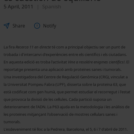
5 April, 2011
Spanish
Share
Notify
La fira
Recerca 11 en directe
té com a principal objectiu ser un punt de
trobada i d'intercanvi d'experiències entre els científics i els ciutadans.
En aquesta edició es troba l'activitat
Vine a resoldre enigmes científics!
. El
reportatge presenta una aplicació amb proteïnes sanes i tumorals.
Una investigadora del Centre de Regulació Genòmica (CRG), vinculat a
la
Universitat Pompeu Fabra (UPF),
disserta sobre la proteïna 63, que
està codificat com gen humà, que permet estudiar el recorregut i l'estat
que provoca la divisió de les cel·lules. Cada partició suposa un
deteriorament de l'ADN. La P63 ajuda en la metodologia i les anàlisis de
les proteïnes mitjançant l'observació de mostres cel·lulars sanes i
tumorals.
L'esdeveniment té lloc a la Pedrera, Barcelona, el 5, 6 i 7 d'abril de 2011.