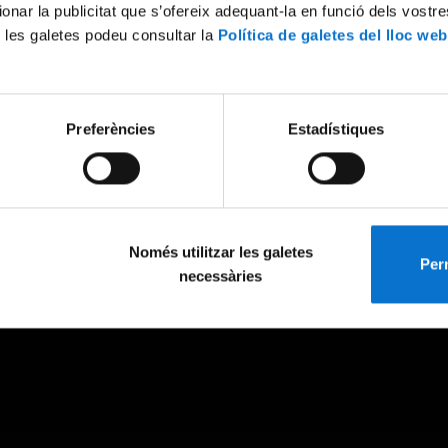
ionar la publicitat que s’ofereix adequant-la en funció dels vostr
 les galetes podeu consultar la
Política de galetes del lloc web
Preferències
Estadístiques
Només utilitzar les galetes
Perm
necessàries