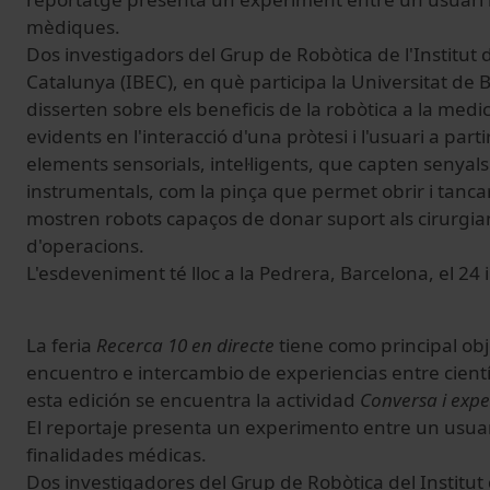
mèdiques.
Dos investigadors del Grup de Robòtica de l'Institut
Catalunya (IBEC), en què participa la Universitat de
disserten sobre els beneficis de la robòtica a la medi
evidents en l'interacció d'una pròtesi i l'usuari a part
elements sensorials, intel·ligents, que capten senya
instrumentals, com la pinça que permet obrir i tan
mostren robots capaços de donar suport als cirurgians
d'operacions.
L'esdeveniment té lloc a la Pedrera, Barcelona, el 24 i
La feria
Recerca 10 en directe
tiene como principal obj
encuentro e intercambio de experiencias entre cient
esta edición se encuentra la actividad
Conversa i expe
El reportaje presenta un experimento entre un usuar
finalidades médicas.
Dos investigadores del Grup de Robòtica del Institut