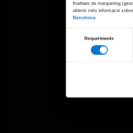
finalitats de màrqueting (gest
obtenir més informació sobre
Barcelona
.
Selecció
Requeriments
de
consentiment