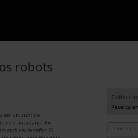
os robots
Col·lecció
Recerca en
iu ser un punt de
cs i els ciutadans. En
Docència 
s amb els científics.
El
un robot, amb finalitats