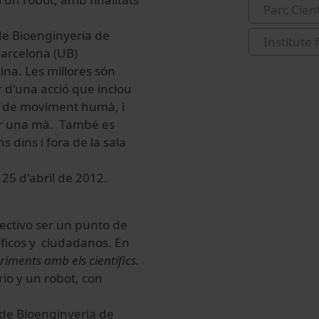
Parc Cien
 de Bioenginyeria de
Institute
 Barcelona (UB)
cina. Les millores són
ir d'una acció que inclou
ls de moviment humà, i
car una mà. També es
 dins i fora de la sala
 25 d'abril de 2012.
ectivo ser un punto de
íficos y ciudadanos. En
riments amb els científics.
io y un robot, con
 de Bioenginyeria de