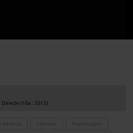
 Directe (10a : 2012)
i Recerca
Ciències
Reportatges