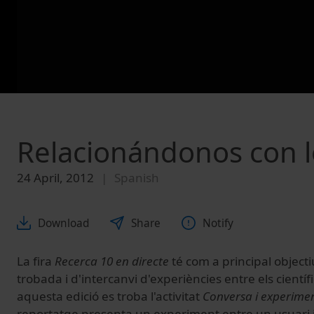
Relacionándonos con l
24 April, 2012
Spanish
Download
Share
Notify
La fira
Recerca 10 en directe
té com a principal object
trobada i d'intercanvi d'experiències entre els científi
aquesta edició es troba l'activitat
Conversa i experiment
reportatge presenta un experiment entre un usuari i 