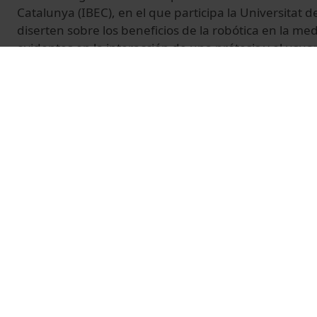
Catalunya (IBEC), en el que participa la Universitat 
diserten sobre los beneficios de la robótica en la me
evidentes en la interacción de una prótesis y el usuar
que incluye elementos sensoriales, inteligentes, qu
movimentos humanos e instrumentales, com la pinza
cerrar una mano. También se muestran robots capaç
cirujanos dentro y fuera de la sala de operaciones.
El evento tiene lugar en la Pedrera, Barcelona, el 24 
© Unitat de Producció Audiovisual
Related videos