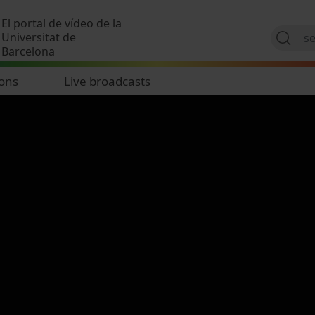
Skip to main content
El portal de vídeo de la
Universitat de
Barcelona
ions
Live broadcasts