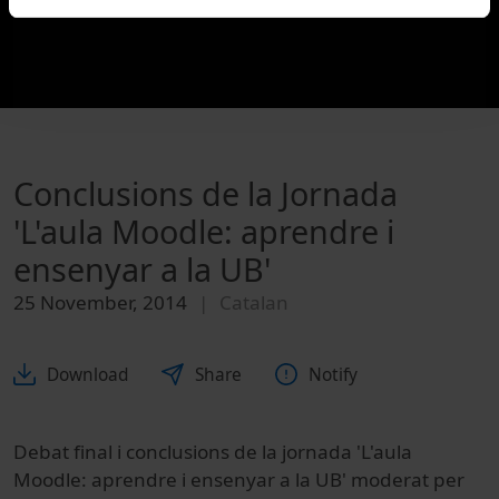
Conclusions de la Jornada
'L'aula Moodle: aprendre i
ensenyar a la UB'
25 November, 2014
Catalan
Download
Share
Notify
Debat final i conclusions de la jornada 'L'aula
Moodle: aprendre i ensenyar a la UB' moderat per