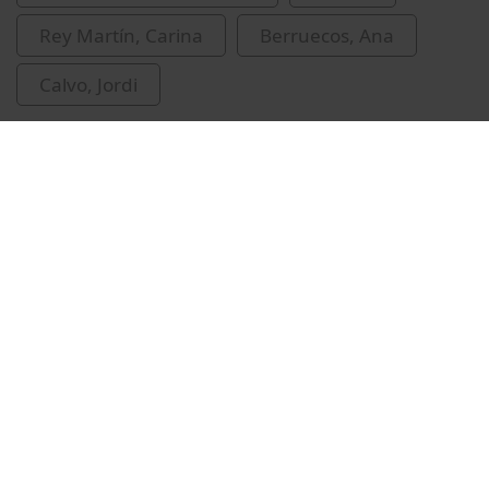
Rey Martín, Carina
Berruecos, Ana
Calvo, Jordi
Related videos