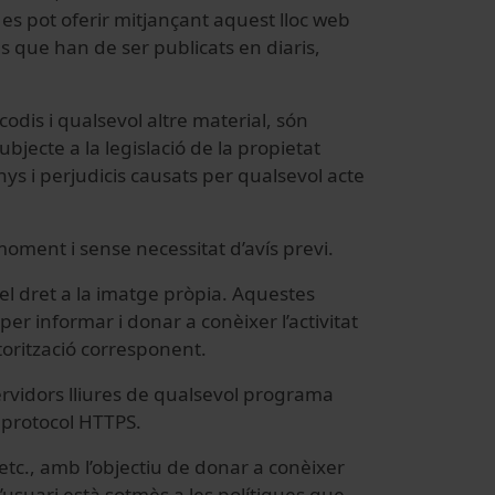
 es pot oferir mitjançant aquest lloc web
ius que han de ser publicats en diaris,
codis i qualsevol altre material, són
ubjecte a la legislació de la propietat
nys i perjudicis causats per qualsevol acte
 moment i sense necessitat d’avís previ.
el dret a la imatge pròpia. Aquestes
er informar i donar a conèixer l’activitat
utorització corresponent.
ervidors lliures de qualsevol programa
l protocol HTTPS.
 etc., amb l’objectiu de donar a conèixer
’usuari està sotmès a les polítiques que