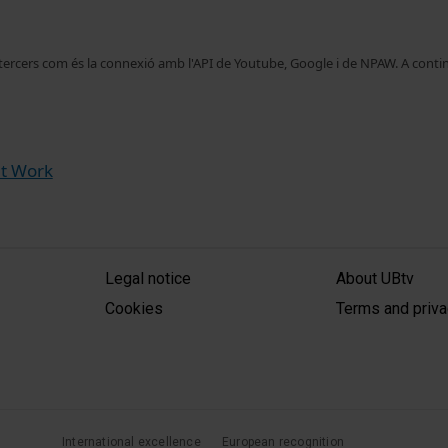
 tercers com és la connexió amb l'API de Youtube, Google i de NPAW. A contin
at Work
MENÚ PEU 1
PEU 2
Legal notice
About UBtv
Cookies
Terms and priva
International excellence
European recognition