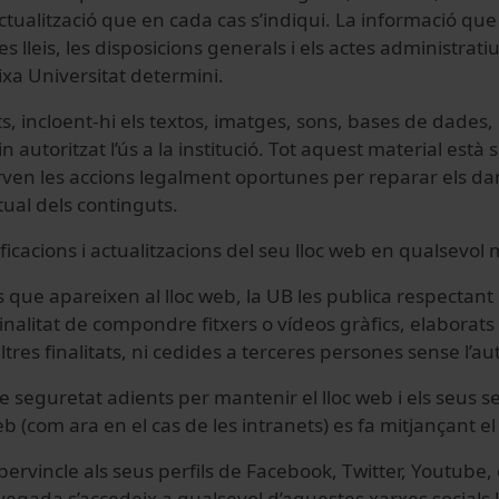
actualització que en cada cas s’indiqui. La informació que
es lleis, les disposicions generals i els actes administrat
eixa Universitat determini.
ts, incloent-hi els textos, imatges, sons, bases de dades, 
autoritzat l’ús a la institució. Tot aquest material està s
eserven les accions legalment oportunes per reparar els da
ctual dels continguts.
ficacions i actualitzacions del seu lloc web en qualsevol
 que apareixen al lloc web, la UB les publica respectant 
nalitat de compondre fitxers o vídeos gràfics, elaborats p
tres finalitats, ni cedides a terceres persones sense l’a
seguretat adients per mantenir el lloc web i els seus s
eb (com ara en el cas de les intranets) es fa mitjançant e
ipervincle als seus perfils de Facebook, Twitter, Youtube,
egada s’accedeix a qualsevol d’aquestes xarxes socials l