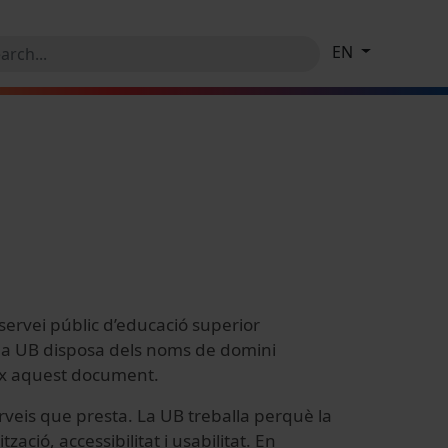
EN
 servei públic d’educació superior
b, la UB disposa dels noms de domini
leix aquest document.
serveis que presta. La UB treballa perquè la
zació, accessibilitat i usabilitat. En