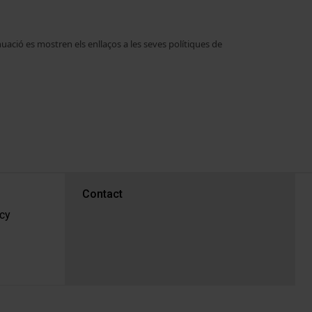
uació es mostren els enllaços a les seves polítiques de
PEU 3
Contact
cy