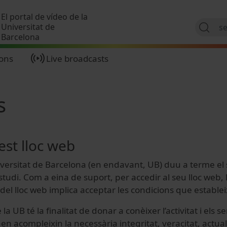
Skip to main content
El portal de vídeo de la
Universitat de
Barcelona
ions
Live broadcasts
s
est lloc web
Universitat de Barcelona (en endavant, UB) duu a terme el
l’estudi. Com a eina de suport, per accedir al seu lloc we
’ús del lloc web implica acceptar les condicions que estab
a UB té la finalitat de donar a conèixer l’activitat i els 
en acompleixin la necessària integritat, veracitat, actualit