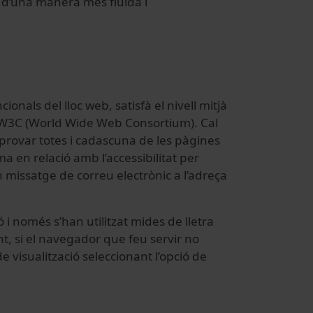
 d’una manera més fluida i
ionals del lloc web, satisfà el nivell mitjà
 del W3C (World Wide Web Consortium). Cal
provar totes i cadascuna de les pàgines
en relació amb l’accessibilitat per
ssatge de correu electrònic a l’adreça
ó i només s’han utilitzat mides de lletra
t, si el navegador que feu servir no
 visualització seleccionant l’opció de