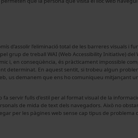
e permeten que la persona que visita el lloc web navegui
 d’assolir l’eliminació total de les barreres visuals i func
rts pel grup de treball WAI (Web Accessibility Initiative)
àmic i, en conseqüència, és pràcticament impossible com
determinat. En aquest sentit, si trobeu algun problema 
eb, us demanem que ens ho comuniqueu mitjançant un mi
fa servir fulls d’estil per al format visual de la informaci
rsonals de mida de text dels navegadors. Això no obstan
navegar per les pàgines web sense cap tipus de problema de