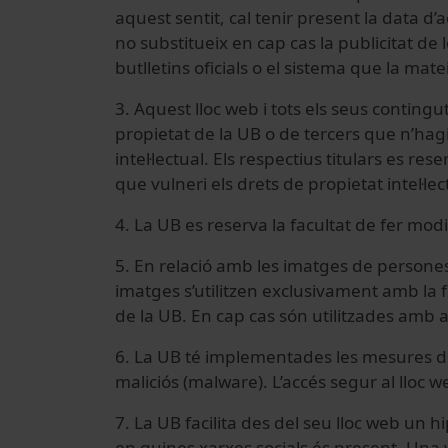
aquest sentit, cal tenir present la data d’
no substitueix en cap cas la publicitat de l
butlletins oficials o el sistema que la mat
3. Aquest lloc web i tots els seus contingu
propietat de la UB o de tercers que n’hagin 
intel·lectual. Els respectius titulars es r
que vulneri els drets de propietat intel·le
4. La UB es reserva la facultat de fer modi
5. En relació amb les imatges de persones
imatges s’utilitzen exclusivament amb la fi
de la UB. En cap cas són utilitzades amb al
6. La UB té implementades les mesures de 
maliciós (malware). L’accés segur al lloc w
7. La UB facilita des del seu lloc web un h
en quines xarxes socials és present. Una v