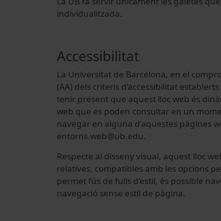
La UB fa servir únicament les galetes qu
individualitzada.
Accessibilitat
La Universitat de Barcelona, en el compromís
(AA) dels criteris d’accessibilitat estable
tenir present que aquest lloc web és din
web que es poden consultar en un moment 
navegar en alguna d’aquestes pàgines w
entorns.web@ub.edu.
Respecte al disseny visual, aquest lloc web 
relatives, compatibles amb les opcions pe
permet l’ús de fulls d’estil, és possible 
navegació sense estil de pàgina.