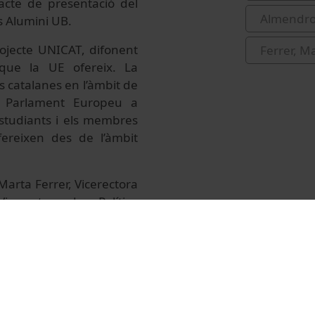
l'acte de presentació del
Almendro
s Alumini UB.
rojecte UNICAT, difonent
Ferrer, Ma
 que la UE ofereix. La
s catalanes en l’àmbit de
el Parlament Europeu a
 estudiants i els membres
fereixen des de l’àmbit
Marta Ferrer, Vicerectora
icerector de Política
 UNICAT i d’oportunitats
 La presentació nou club
lmendros, president del
 explicació funcionament
leix Sarri, director de