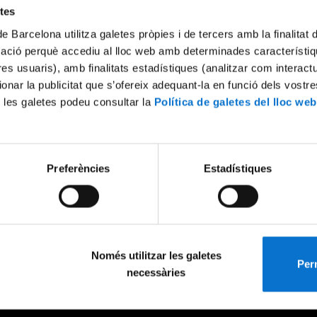
etes
de Barcelona utilitza galetes pròpies i de tercers amb la finalitat
mació perquè accediu al lloc web amb determinades característiq
tres usuaris), amb finalitats estadístiques (analitzar com interac
ionar la publicitat que s’ofereix adequant-la en funció dels vostr
 les galetes podeu consultar la
Política de galetes del lloc web
Preferències
Estadístiques
Només utilitzar les galetes
Perm
necessàries