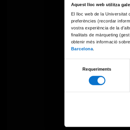
Aquest lloc web utilitza gal
El lloc web de la Universitat 
preferències (recordar infor
vostra experiència de la d’al
finalitats de màrqueting (gest
obtenir més informació sobre
Barcelona
.
Selecció
Requeriments
de
consentiment