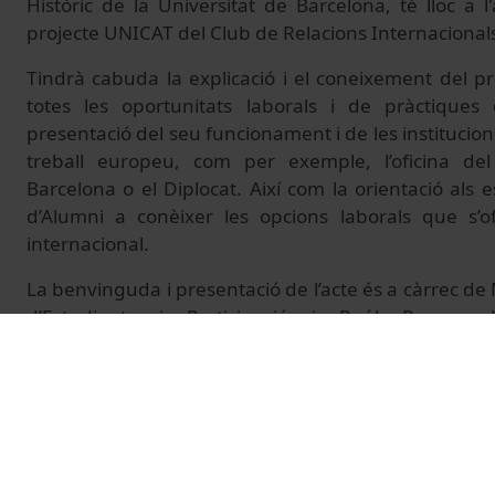
Històric de la Universitat de Barcelona, té lloc a 
projecte UNICAT del Club de Relacions Internacional
Tindrà cabuda la explicació i el coneixement del p
totes les oportunitats laborals i de pràctiques
presentació del seu funcionament i de les institucion
treball europeu, com per exemple, l’oficina d
Barcelona o el Diplocat. Així com la orientació als
d’Alumni a conèixer les opcions laborals que s’o
internacional.
La benvinguda i presentació de l’acte és a càrrec de 
d’Estudiants i Participació i Raúl Ramos, V
d’Internacionalització. La presentació del projecte
pels joves a Europa. Jan Butí, ambaixador UNICAT.
Alumni UB de Relacions Internacional. Francesc A
Club de Relacions Internacionals d’Alumni UB. I la
del Parlament Europeu i opcions pels més joves. A
l’Oficina Euro-parlamentària.