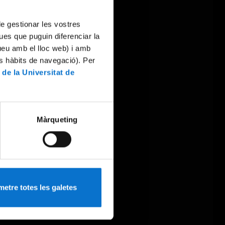
 de gestionar les vostres
ues que puguin diferenciar la
tueu amb el lloc web) i amb
es hàbits de navegació). Per
 de la Universitat de
Màrqueting
etre totes les galetes