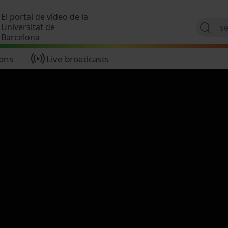
Skip to main content
El portal de vídeo de la
Universitat de
Barcelona
ions
Live broadcasts