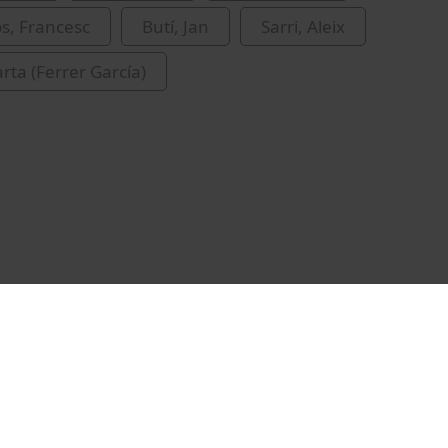
s, Francesc
Butí, Jan
Sarri, Aleix
rta (Ferrer García)