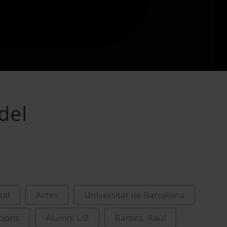
del
nal
Actes
Universitat de Barcelona
cions
Alumni UB
Ramos, Raúl