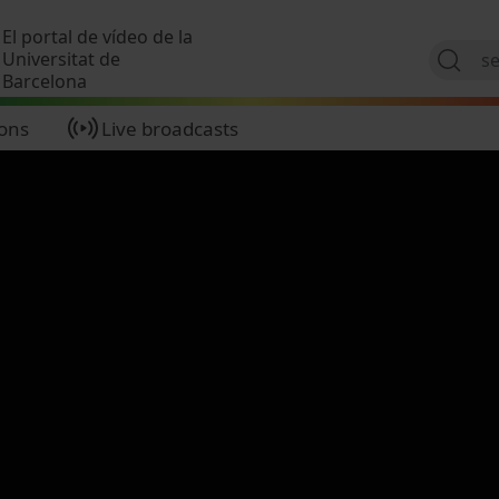
Skip to main content
El portal de vídeo de la
Universitat de
Barcelona
ions
Live broadcasts