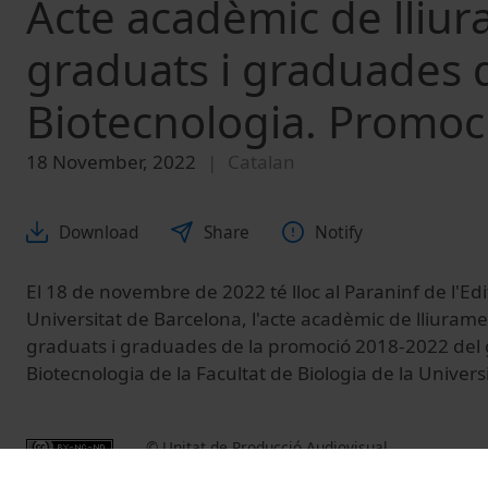
Acte acadèmic de lliu
graduats i graduades d
Biotecnologia. Promoc
18 November, 2022
Catalan
Download
Share
Notify
El 18 de novembre de 2022 té lloc al Paraninf de l'Edifi
Universitat de Barcelona, l'acte acadèmic de lliuram
graduats i graduades de la promoció 2018-2022 del 
Biotecnologia de la Facultat de Biologia de la Univers
© Unitat de Producció Audiovisual