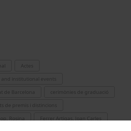
nal
Actes
and institutional events
at de Barcelona
cerimònies de graduació
s de premis i distincions
lop, Rosina
Ferrer Artigas, Joan Carles