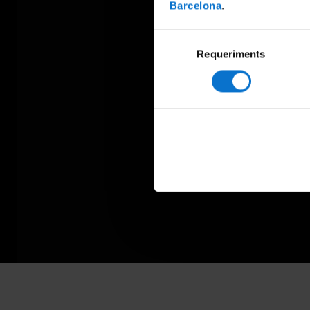
Barcelona
.
Selecció
Requeriments
de
consentiment