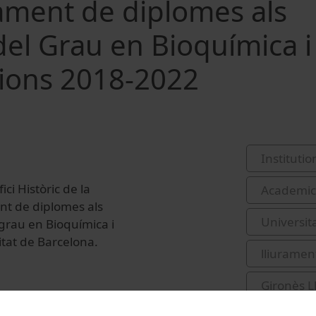
rament de diplomes als
el Grau en Bioquímica i
ions 2018-2022
Institutio
ci Històric de la
Academic 
ent de diplomes als
Universit
grau en Bioquímica i
itat de Barcelona.
lliurament
Gironès L