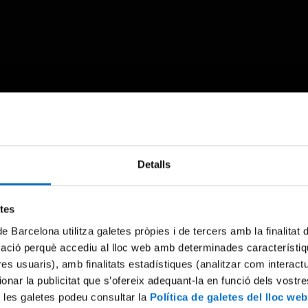
Something went wrong
Detalls
An error occurred, please try again later.
etes
de Barcelona utilitza galetes pròpies i de tercers amb la finalitat
Try again
mació perquè accediu al lloc web amb determinades característiq
tres usuaris), amb finalitats estadístiques (analitzar com interac
ionar la publicitat que s’ofereix adequant-la en funció dels vostr
 les galetes podeu consultar la
Política de galetes del lloc web