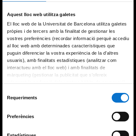
Try again
Aquest lloc web utilitza galetes
El lloc web de la Universitat de Barcelona utilitza galetes
pròpies i de tercers amb la finalitat de gestionar les
vostres preferències (recordar informació perquè accediu
al lloc web amb determinades característiques que
puguin diferenciar la vostra experiència de la d’altres
usuaris), amb finalitats estadístiques (analitzar com
interactueu amb el lloc web) i amb finalitats de
màrqueting (gestionar la publicitat que s’ofereix
adequant-la en funció dels vostres hàbits de navegació).
Per obtenir més informació sobre les galetes podeu
Selecció
consultar la
Política de galetes del lloc web de la
Requeriments
de
Universitat de Barcelona
.
consentiment
Preferències
Estadístiques