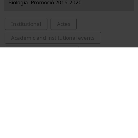
Biologia. Promoció 2016-2020
Institutional
Actes
Academic and institutional events
Universitat de Barcelona
Facultat de Biologia
Guàrdia-Olmos, Joan, 1958-
lliuraments de premis i distincions
cerimònies de graduació
Camps Camprubí, Marta