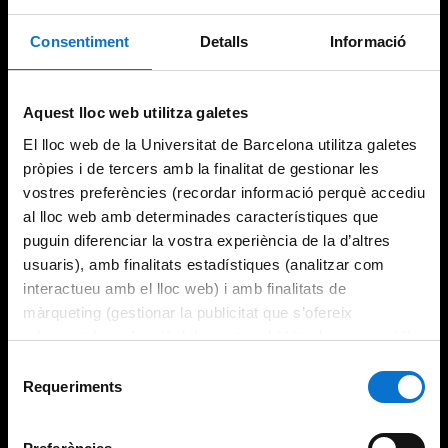
Consentiment
Detalls
Informació
Try again
Aquest lloc web utilitza galetes
El lloc web de la Universitat de Barcelona utilitza galetes
pròpies i de tercers amb la finalitat de gestionar les
vostres preferències (recordar informació perquè accediu
al lloc web amb determinades característiques que
puguin diferenciar la vostra experiència de la d’altres
usuaris), amb finalitats estadístiques (analitzar com
interactueu amb el lloc web) i amb finalitats de
màrqueting (gestionar la publicitat que s’ofereix
adequant-la en funció dels vostres hàbits de navegació).
Per obtenir més informació sobre les galetes podeu
Selecció
consultar la
Política de galetes del lloc web de la
Requeriments
de
Universitat de Barcelona
.
consentiment