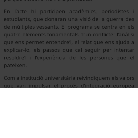
En l’acte hi participen acadèmics, periodistes i
estudiants, que donaran una visió de la guerra des
de múltiples vessants. El programa se centra en els
quatre elements fonamentals d’un conflicte: l’anàlisi
que ens permet entendre’l, el relat que ens ajuda a
explicar-lo, els passos que cal seguir per intentar
resoldre’l i l’experiència de les persones que el
pateixen.
Com a institució universitària reivindiquem els valors
que van impulsar el procés d’integració europea
després de la Segona Guerra Mundial: la cerca de la
pau, la unió en la diversitat, la defensa dels drets
humans i el constant progrés democràtic.
© Unitat de Producció Audiovisual