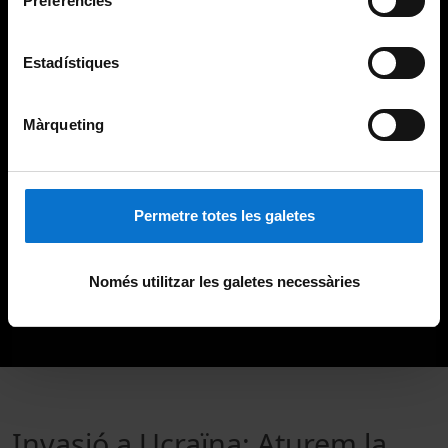
Preferències
Estadístiques
Màrqueting
Permetre totes les galetes
Només utilitzar les galetes necessàries
Invasió a Ucraïna: Aturem la