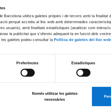
Try again
etes
de Barcelona utilitza galetes pròpies i de tercers amb la finalitat
mació perquè accediu al lloc web amb determinades característiq
tres usuaris), amb finalitats estadístiques (analitzar com interac
ionar la publicitat que s’ofereix adequant-la en funció dels vostr
 les galetes podeu consultar la
Política de galetes del lloc web
Preferències
Estadístiques
Només utilitzar les galetes
Perm
necessàries