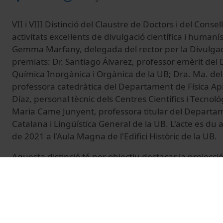
VII i VIII Distinció del Claustre de Doctors i del Consell
activitats excel·lents de divulgació científica i humaní
Gemma Marfany, delegada del rector per la Divulgació
premiats: Dr. Santiago Álvarez, professor emèrit de
Química Inorgànica i Orgànica de la UB; Dra. Ma. del
professora catedràtica del Departament de Física Apli
Díaz, personal tècnic dels Centres Científics i Tecnológ
Maria Came Junyent, professora titular del Departam
Catalana i Lingüística General de la UB. L'acte es du a
de 2021 a l'Aula Magna de l'Edifici Històric de la UB.
Aquesta distinció té per objectiu destacar la projecció 
doctores de la UB per les seves trajectòries en activit
opinió que representen aportacions rellevants en els
ciències i de les humanitats, i que han contribuït a la 
valoració del coneixement i els valors científics, tècnic
Universitat de Barcelona vol promoure.