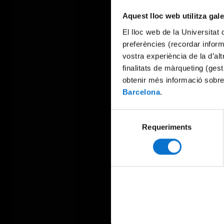
Aquest lloc web utilitza gal
El lloc web de la Universitat 
preferències (recordar infor
vostra experiència de la d’al
finalitats de màrqueting (gest
obtenir més informació sobre
Barcelona
.
Selecció
Requeriments
de
consentiment