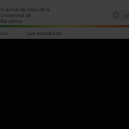
Skip to main content
El portal de vídeo de la
Universitat de
Barcelona
ions
Live broadcasts