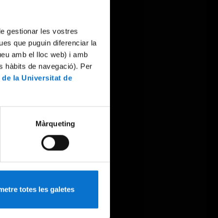
 de gestionar les vostres
ues que puguin diferenciar la
tueu amb el lloc web) i amb
es hàbits de navegació). Per
 de la Universitat de
Màrqueting
etre totes les galetes