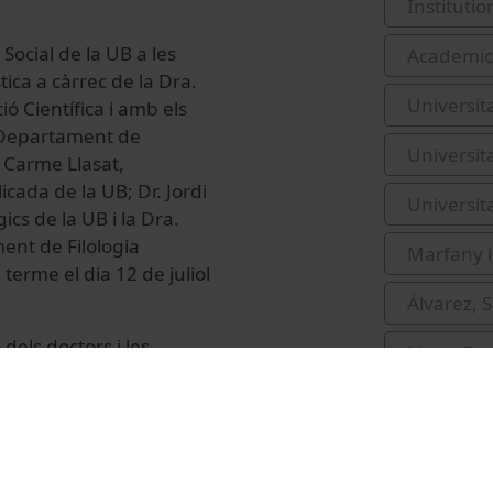
Institutio
 Social de la UB a les
Academic 
stica a càrrec de la Dra.
Universit
 Científica i amb els
l Departament de
Universit
 Carme Llasat,
cada de la UB; Dr. Jordi
Universit
ics de la UB i la Dra.
ent de Filologia
Marfany 
 terme el dia 12 de juliol
Álvarez, 
dels doctors i les
Llasat Bo
ats de divulgació o
 diversos àmbits de les
Junyent, 
projecció, difusió o
s i socials que la