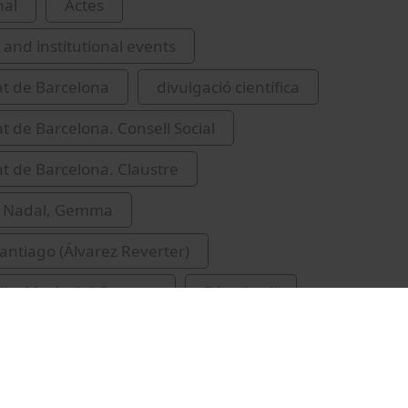
nal
Actes
and institutional events
at de Barcelona
divulgació científica
at de Barcelona. Consell Social
at de Barcelona. Claustre
i Nadal, Gemma
Santiago (Álvarez Reverter)
tija, María del Carmen
Díaz, Jordi
M. Carme (Maria Carme), 1955-