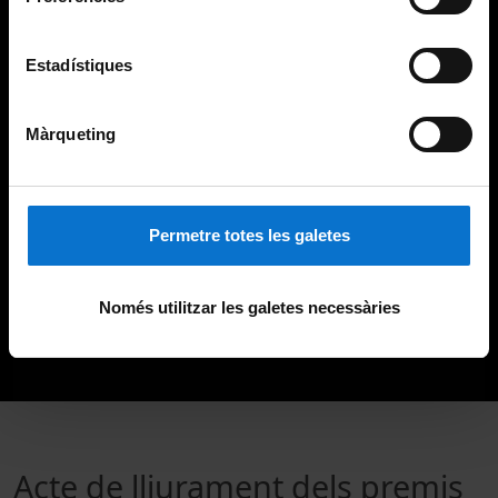
Estadístiques
Màrqueting
Permetre totes les galetes
Només utilitzar les galetes necessàries
Acte de lliurament dels premis