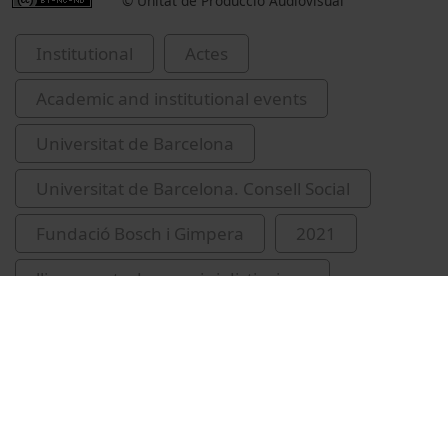
© Unitat de Producció Audiovisual
Institutional
Actes
Academic and institutional events
Universitat de Barcelona
Universitat de Barcelona. Consell Social
Fundació Bosch i Gimpera
2021
lliuraments de premis i distincions
Carnicé, Elisabet
Davi-Arderius, Daniel
Luna Perelló, Raimón
Cortijos Aragonés, Albert