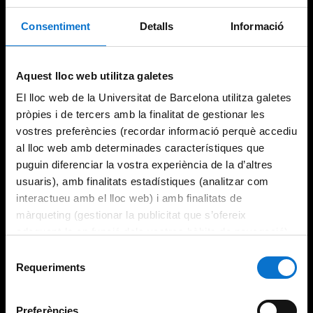
Consentiment
Detalls
Informació
Try again
Aquest lloc web utilitza galetes
El lloc web de la Universitat de Barcelona utilitza galetes
pròpies i de tercers amb la finalitat de gestionar les
vostres preferències (recordar informació perquè accediu
al lloc web amb determinades característiques que
puguin diferenciar la vostra experiència de la d’altres
usuaris), amb finalitats estadístiques (analitzar com
interactueu amb el lloc web) i amb finalitats de
màrqueting (gestionar la publicitat que s’ofereix
adequant-la en funció dels vostres hàbits de navegació).
Per obtenir més informació sobre les galetes podeu
Selecció
consultar la
Política de galetes del lloc web de la
Requeriments
de
Universitat de Barcelona
.
consentiment
Preferències