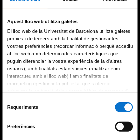
Try again
Aquest lloc web utilitza galetes
El lloc web de la Universitat de Barcelona utilitza galetes
pròpies i de tercers amb la finalitat de gestionar les
vostres preferències (recordar informació perquè accediu
al lloc web amb determinades característiques que
puguin diferenciar la vostra experiència de la d’altres
usuaris), amb finalitats estadístiques (analitzar com
interactueu amb el lloc web) i amb finalitats de
màrqueting (gestionar la publicitat que s’ofereix
adequant-la en funció dels vostres hàbits de navegació).
Per obtenir més informació sobre les galetes podeu
Selecció
consultar la
Política de galetes del lloc web de la
Requeriments
de
Universitat de Barcelona
.
consentiment
Preferències