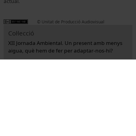
actual.
© Unitat de Producció Audiovisual
Col·lecció
XII Jornada Ambiental. Un present amb menys
aigua, què hem de fer per adaptar-nos-hi?
Institutional
Actes
Universitat de Barcelona
sessions de cloenda
congressos
aigua
abastament d'aigua
Torres, Miguel A., 1941-