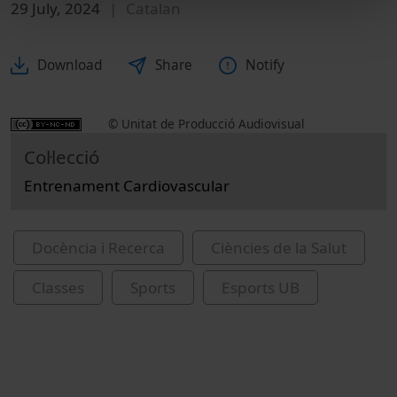
29 July, 2024
Catalan
Download
Share
Notify
© Unitat de Producció Audiovisual
Col·lecció
Entrenament Cardiovascular
Docència i Recerca
Ciències de la Salut
Classes
Sports
Esports UB