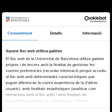
Consentiment
Detalls
Informació
Something went wrong
An error occurred, please try again later.
Aquest lloc web utilitza galetes
El lloc web de la Universitat de Barcelona utilitza galetes
pròpies i de tercers amb la finalitat de gestionar les
Try again
vostres preferències (recordar informació perquè accediu
al lloc web amb determinades característiques que
puguin diferenciar la vostra experiència de la d’altres
usuaris), amb finalitats estadístiques (analitzar com
interactueu amb el lloc web) i amb finalitats de
màrqueting (gestionar la publicitat que s’ofereix
adequant-la en funció dels vostres hàbits de navegació).