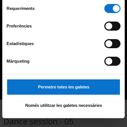
Per obtenir més informació sobre les galetes podeu
Selecció
consultar la
Política de galetes del lloc web de la
Requeriments
de
Universitat de Barcelona
.
consentiment
Preferències
Estadístiques
Màrqueting
Permetre totes les galetes
Només utilitzar les galetes necessàries
Dance session - 05