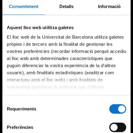
Consentiment
Detalls
Informació
Try again
Aquest lloc web utilitza galetes
El lloc web de la Universitat de Barcelona utilitza galetes
pròpies i de tercers amb la finalitat de gestionar les
vostres preferències (recordar informació perquè accediu
al lloc web amb determinades característiques que
puguin diferenciar la vostra experiència de la d’altres
usuaris), amb finalitats estadístiques (analitzar com
interactueu amb el lloc web) i amb finalitats de
màrqueting (gestionar la publicitat que s’ofereix
adequant-la en funció dels vostres hàbits de navegació).
Per obtenir més informació sobre les galetes podeu
Selecció
consultar la
Política de galetes del lloc web de la
Requeriments
de
Universitat de Barcelona
.
consentiment
Preferències