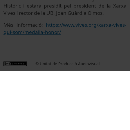
Històric i estarà presidit pel president de la Xarxa
Vives i rector de la UB, Joan Guàrdia Olmos.
Més informació:
https://www.vives.org/xarxa-vives-
qui-som/medalla-honor/
© Unitat de Producció Audiovisual
Institutional
Actes
Universitat de Barcelona
Xarxa Vives d'Universitats
lliuraments de premis i distincions