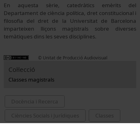
En aquesta sèrie, catedràtics emèrits del
Departament de ciència política, dret constitucional i
filosofia del dret de la Universitat de Barcelona
imparteixen lliçons magistrals sobre diverses
temàtiques dins les seves disciplines.
© Unitat de Producció Audiovisual
Col·lecció
Classes magistrals
Docència i Recerca
Ciències Socials i Jurídiques
Classes
Law
Universitat de Barcelona