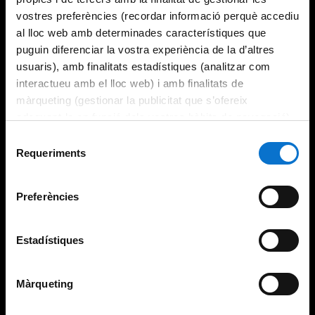
vostres preferències (recordar informació perquè accediu
al lloc web amb determinades característiques que
puguin diferenciar la vostra experiència de la d’altres
usuaris), amb finalitats estadístiques (analitzar com
interactueu amb el lloc web) i amb finalitats de
màrqueting (gestionar la publicitat que s’ofereix
adequant-la en funció dels vostres hàbits de navegació).
Per obtenir més informació sobre les galetes podeu
Selecció
consultar la
Política de galetes del lloc web de la
Requeriments
de
Universitat de Barcelona
.
consentiment
Preferències
Estadístiques
Màrqueting