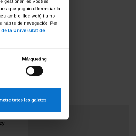
 de gestionar les vostres
ues que puguin diferenciar la
tueu amb el lloc web) i amb
es hàbits de navegació). Per
 de la Universitat de
Màrqueting
etre totes les galetes
PEU 3
Contact
cy