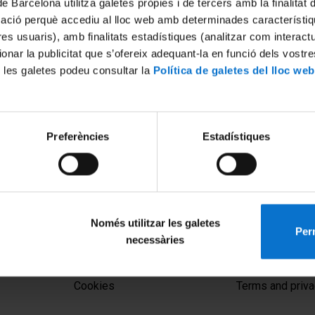
de Barcelona utilitza galetes pròpies i de tercers amb la finalitat
mació perquè accediu al lloc web amb determinades característiq
tres usuaris), amb finalitats estadístiques (analitzar com interac
ionar la publicitat que s’ofereix adequant-la en funció dels vostr
 les galetes podeu consultar la
Política de galetes del lloc web
Preferències
Estadístiques
Només utilitzar les galetes
Perm
necessàries
MENÚ PEU 1
PEU 2
Legal notice
About UBtv
Cookies
Terms and priva