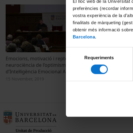
El lloc web de la Universitat 
preferències (recordar infor
vostra experiència de la d’al
finalitats de màrqueting (gest
obtenir més informació sobre
Barcelona
.
Selecció
Requeriments
de
Emocions, motivació i repte: La
neurociència de l’optimisme - Club
consentiment
d’Intel·ligència Emocional Alumni UB
15 November, 2019