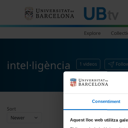
Navegació principal
Explore
Collect
intel·ligència
1
videos
Follo
Consentiment
Sort
Aquest lloc web utilitza gal