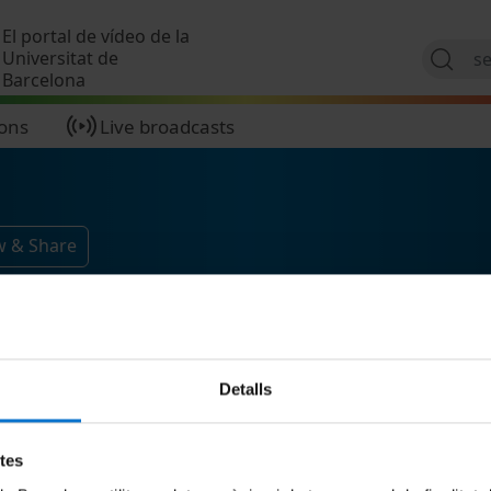
Skip to main content
El portal de vídeo de la
Universitat de
Barcelona
ions
Live broadcasts
w & Share
Detalls
etes