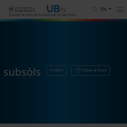
Skip to main content
EN
El portal de vídeo de la Universitat de Barcelona
subsòls
4
videos
Follow & Share