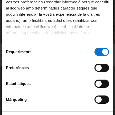
vostres preferències (recordar informació perquè accediu
al lloc web amb determinades característiques que
puguin diferenciar la vostra experiència de la d’altres
usuaris), amb finalitats estadístiques (analitzar com
interactueu amb el lloc web) i amb finalitats de
màrqueting (gestionar la publicitat que s’ofereix
adequant-la en funció dels vostres hàbits de navegació).
Per obtenir més informació sobre les galetes podeu
Selecció
Un equip de la UB col·labora en la recuperació de 74
consultar la
Política de galetes del lloc web de la
Requeriments
de
artefactes armamentístics enterrats durant la Guerra Civil
Universitat de Barcelona
.
consentiment
14 June, 2022
Preferències
Estadístiques
Màrqueting