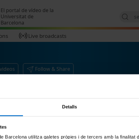
Skip to main content
El portal de vídeo de la
Universitat de
Barcelona
ions
Live broadcasts
videos
Follow & Share
Detalls
etes
de Barcelona utilitza galetes pròpies i de tercers amb la finalitat