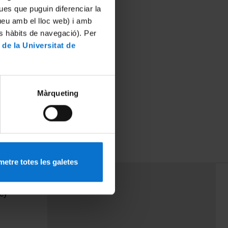
ues que puguin diferenciar la
tueu amb el lloc web) i amb
es hàbits de navegació). Per
 de la Universitat de
Màrqueting
etre totes les galetes
PEU 3
Contact
cy