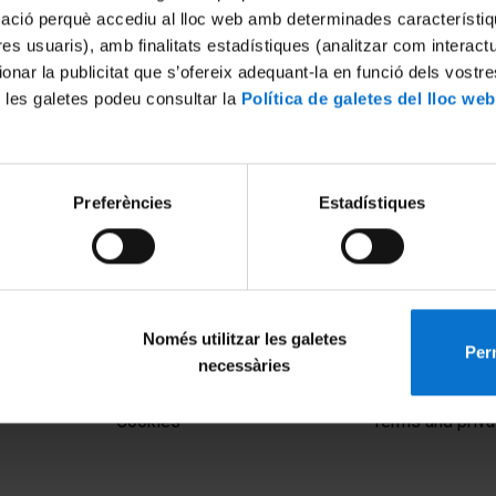
mació perquè accediu al lloc web amb determinades característiq
tres usuaris), amb finalitats estadístiques (analitzar com interac
ionar la publicitat que s’ofereix adequant-la en funció dels vostr
 les galetes podeu consultar la
Política de galetes del lloc web
Preferències
Estadístiques
l sueño y su relación con el
2012
Només utilitzar les galetes
Perm
necessàries
MENÚ PEU 1
PEU 2
Legal notice
About UBtv
Cookies
Terms and priva