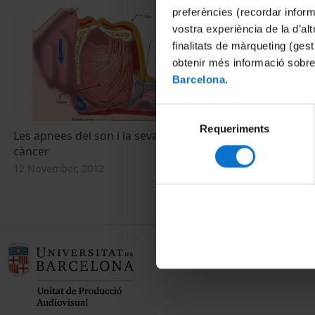
preferències (recordar infor
vostra experiència de la d’al
finalitats de màrqueting (gest
obtenir més informació sobre
Barcelona
.
Selecció
Requeriments
de
Les apnees del son i la seva relació amb el
Las apneas de
consentiment
càncer
cáncer
12 November, 2012
12 November, 