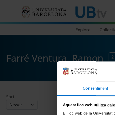
Navegació principal
Explore
Collect
Farré Ventura, Ramon
2
Consentiment
Sort
Aquest lloc web utilitza gal
El lloc web de la Universitat 