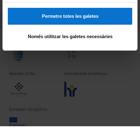
Terms and privacy
Permetre totes les galetes
PEU 3
Contact
Només utilitzar les galetes necessàries
Founder of the
Member of the
Member of the
International excellence
European recognition