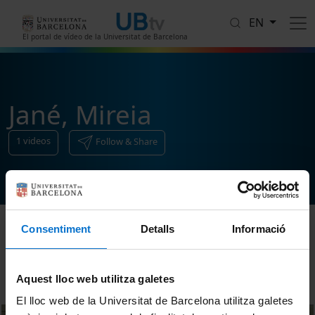
Skip to main content
EN
El portal de vídeo de la Universitat de Barcelona
Jané, Mireia
1
videos
Follow & Share
Consentiment
Detalls
Informació
Sort
Aquest lloc web utilitza galetes
El lloc web de la Universitat de Barcelona utilitza galetes