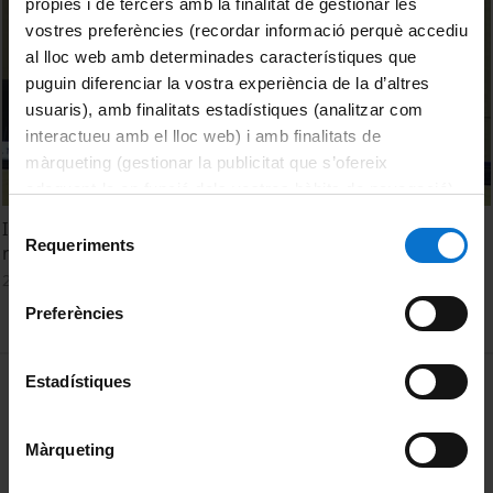
pròpies i de tercers amb la finalitat de gestionar les
vostres preferències (recordar informació perquè accediu
al lloc web amb determinades característiques que
puguin diferenciar la vostra experiència de la d’altres
usuaris), amb finalitats estadístiques (analitzar com
interactueu amb el lloc web) i amb finalitats de
màrqueting (gestionar la publicitat que s’ofereix
adequant-la en funció dels vostres hàbits de navegació).
Per obtenir més informació sobre les galetes podeu
Selecció
Inauguració de la Jornada "Prevenció i control de la
consultar la
Política de galetes del lloc web de la
Requeriments
de
malaltia meningocòccica: Reptes de salut pública"
Universitat de Barcelona
.
consentiment
23 November, 2017
Preferències
MENÚ PEU 1
Estadístiques
Legal notice
Cookies
Màrqueting
PEU 2
About UBtv