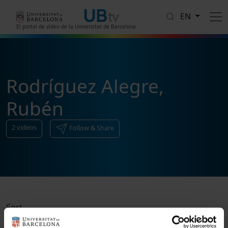
Skip to main content
EN
El portal de vídeo de la Universitat de Barcelona
Rodríguez Alegre,
Rubén
2
videos
Follow & Share
Sort