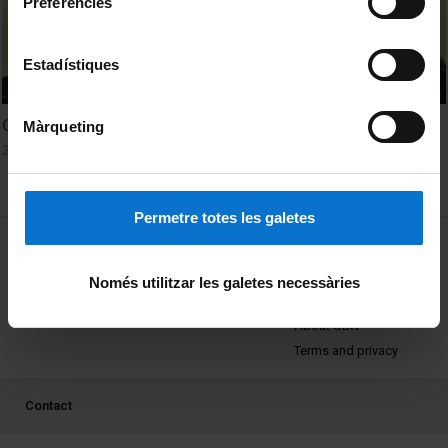
Preferències
Estadístiques
Col·loqui química analítica i enginyeria química (II)
Màrqueting
2 June, 2017
Permetre totes les galetes
MENÚ PEU 1
Legal notice
Cookies
Només utilitzar les galetes necessàries
PEU 2
About UBtv
Terms and privacy
PEU 3
Contact