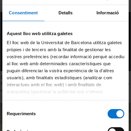
Consentiment
Detalls
Informació
Aquest lloc web utilitza galetes
El lloc web de la Universitat de Barcelona utilitza galetes
pròpies i de tercers amb la finalitat de gestionar les
vostres preferències (recordar informació perquè accediu
al lloc web amb determinades característiques que
puguin diferenciar la vostra experiència de la d’altres
Efecto de la adición de peróxido de hidrógeno en la
usuaris), amb finalitats estadístiques (analitzar com
fotocatálisis de degradación de la difenhidramina en agua
interactueu amb el lloc web) i amb finalitats de
de red
màrqueting (gestionar la publicitat que s’ofereix
2 June, 2017
adequant-la en funció dels vostres hàbits de navegació).
Per obtenir més informació sobre les galetes podeu
Selecció
consultar la
Política de galetes del lloc web de la
Requeriments
de
Universitat de Barcelona
.
consentiment